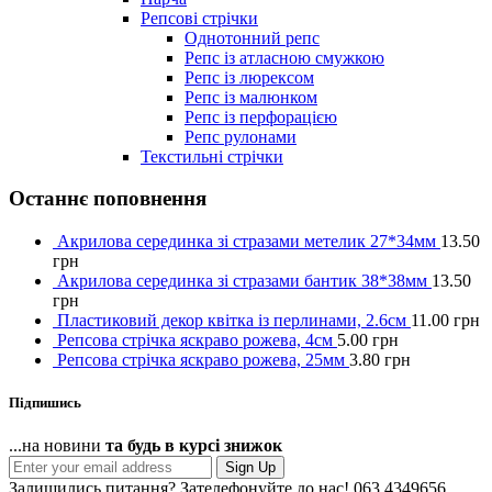
Репсові стрічки
Однотонний репс
Репс із атласною смужкою
Репс із люрексом
Репс із малюнком
Репс із перфорацією
Репс рулонами
Текстильні стрічки
Останнє поповнення
Акрилова серединка зі стразами метелик 27*34мм
13.50
грн
Акрилова серединка зі стразами бантик 38*38мм
13.50
грн
Пластиковий декор квітка із перлинами, 2.6см
11.00
грн
Репсова стрічка яскраво рожева, 4см
5.00
грн
Репсова стрічка яскраво рожева, 25мм
3.80
грн
Підпишись
...на новини
та будь в курсі знижок
Sign Up
Залишились питання? Зателефонуйте до нас!
063 4349656,