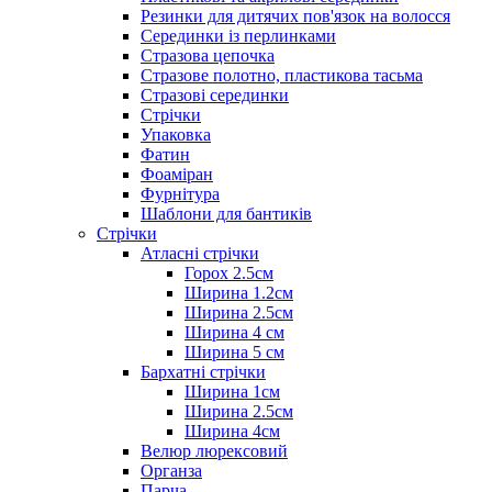
Резинки для дитячих пов'язок на волосся
Серединки із перлинками
Стразова цепочка
Стразове полотно, пластикова тасьма
Стразові серединки
Стрічки
Упаковка
Фатин
Фоаміран
Фурнітура
Шаблони для бантиків
Стрічки
Атласні стрічки
Горох 2.5см
Ширина 1.2см
Ширина 2.5см
Ширина 4 см
Ширина 5 см
Бархатні стрічки
Ширина 1см
Ширина 2.5см
Ширина 4см
Велюр люрексовий
Органза
Парча