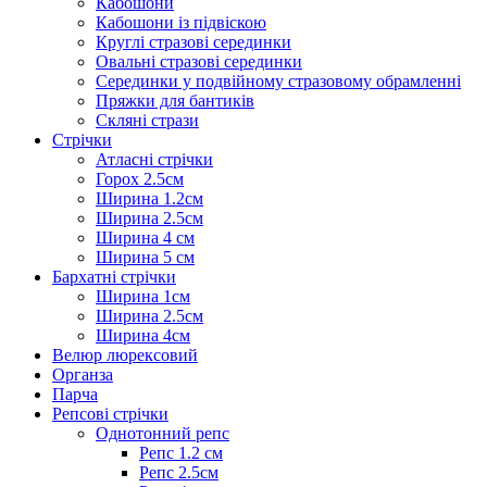
Кабошони
Кабошони із підвіскою
Круглі стразові серединки
Овальні стразові серединки
Серединки у подвійному стразовому обрамленні
Пряжки для бантиків
Скляні стрази
Стрічки
Атласні стрічки
Горох 2.5см
Ширина 1.2см
Ширина 2.5см
Ширина 4 см
Ширина 5 см
Бархатні стрічки
Ширина 1см
Ширина 2.5см
Ширина 4см
Велюр люрексовий
Органза
Парча
Репсові стрічки
Однотонний репс
Репс 1.2 см
Репс 2.5см