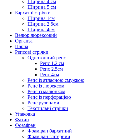
Ширина 4 см
Ширина 5 см
Бархатні стрічки
Ширина 1см
Ширина 2.5см
Ширина 4см
Велюр люрексовий
Органза
Парча
Репсові стрічки
Однотонний репс
Репс 1.2 см
Репс 2.5см
Репс 4см
Репс із атласною смужкою
Репс із люрексом
Репс із малюнком
Репс із перфорацією
Репс рулонами
Текстильні стрічки
Упаковка
Фатин
Фоаміран
Фоаміран бархатний
Фоаміран глітерний