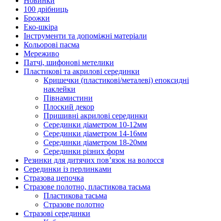
Новинки
100 дрібниць
Брожки
Еко-шкіра
Інструменти та допоміжні матеріали
Кольорові пасма
Мереживо
Патчі, шифонові метелики
Пластикові та акрилові серединки
Кришечки (пластикові/металеві) епоксидні
наклейки
Півнамистини
Плоский декор
Пришивні акрилові серединки
Серединки діаметром 10-12мм
Серединки діаметром 14-16мм
Серединки діаметром 18-20мм
Серединки різних форм
Резинки для дитячих пов’язок на волосся
Серединки із перлинками
Стразова цепочка
Стразове полотно, пластикова тасьма
Пластикова тасьма
Стразове полотно
Стразові серединки