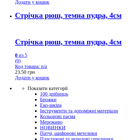
Додати у кошик
Стрічка рюш, темна пудра, 4см
Стрічка рюш, темна пудра, 4см
0
из 5
(0)
Код товара: n/a
23.50
грн
Додати у кошик
Показати категорії
100 дрібниць
Брожки
Еко-шкіра
Інструменти та допоміжні матеріали
Кольорові пасма
Мереживо
НОВИНКИ
Патчі, шифонові метелики
Пластикові та акрилові серединки