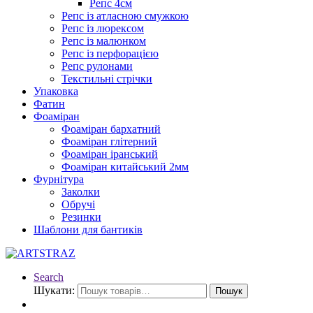
Репс 4см
Репс із атласною смужкою
Репс із люрексом
Репс із малюнком
Репс із перфорацією
Репс рулонами
Текстильні стрічки
Упаковка
Фатин
Фоаміран
Фоаміран бархатний
Фоаміран глітерний
Фоаміран іранський
Фоаміран китайський 2мм
Фурнітура
Заколки
Обручі
Резинки
Шаблони для бантиків
Search
Шукати:
Пошук