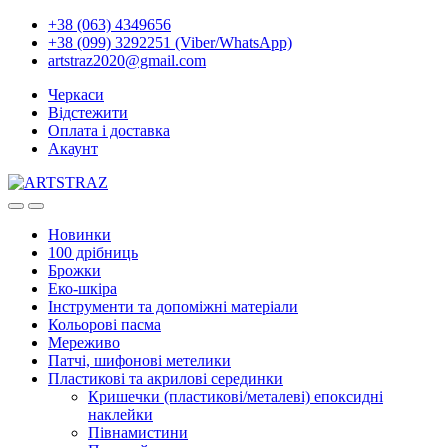
+38 (063) 4349656
+38 (099) 3292251 (Viber/WhatsApp)
artstraz2020@gmail.com
Черкаси
Відстежити
Оплата і доставка
Акаунт
Новинки
100 дрібниць
Брожки
Еко-шкіра
Інструменти та допоміжні матеріали
Кольорові пасма
Мереживо
Патчі, шифонові метелики
Пластикові та акрилові серединки
Кришечки (пластикові/металеві) епоксидні
наклейки
Півнамистини