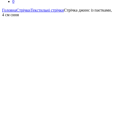
0
Головна
Стрічки
Текстильні стрічки
Стрічка джинс із паєтками,
4 см синя