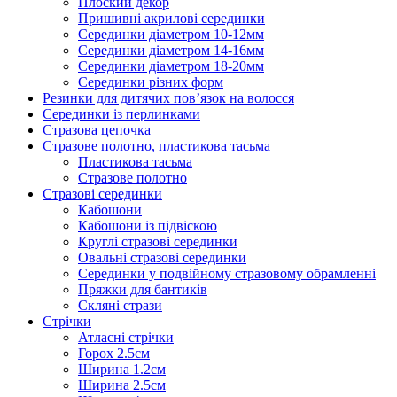
Плоский декор
Пришивні акрилові серединки
Серединки діаметром 10-12мм
Серединки діаметром 14-16мм
Серединки діаметром 18-20мм
Серединки різних форм
Резинки для дитячих пов’язок на волосся
Серединки із перлинками
Стразова цепочка
Стразове полотно, пластикова тасьма
Пластикова тасьма
Стразове полотно
Стразові серединки
Кабошони
Кабошони із підвіскою
Круглі стразові серединки
Овальні стразові серединки
Серединки у подвійному стразовому обрамленні
Пряжки для бантиків
Скляні стрази
Стрічки
Атласні стрічки
Горох 2.5см
Ширина 1.2см
Ширина 2.5см