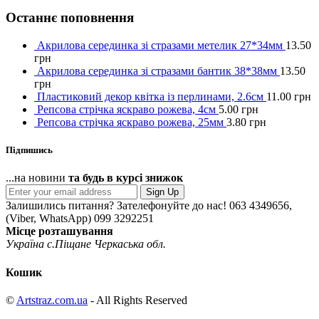
Останнє поповнення
Акрилова серединка зі стразами метелик 27*34мм
13.50
грн
Акрилова серединка зі стразами бантик 38*38мм
13.50
грн
Пластиковий декор квітка із перлинами, 2.6см
11.00
грн
Репсова стрічка яскраво рожева, 4см
5.00
грн
Репсова стрічка яскраво рожева, 25мм
3.80
грн
Підпишись
...на новини
та будь в курсі знижок
Sign Up
Залишились питання? Зателефонуйте до нас!
063 4349656,
(Viber, WhatsApp) 099 3292251
Місце розташування
Україна с.Піщане Черкаська обл.
Кошик
©
Artstraz.com.ua
- All Rights Reserved