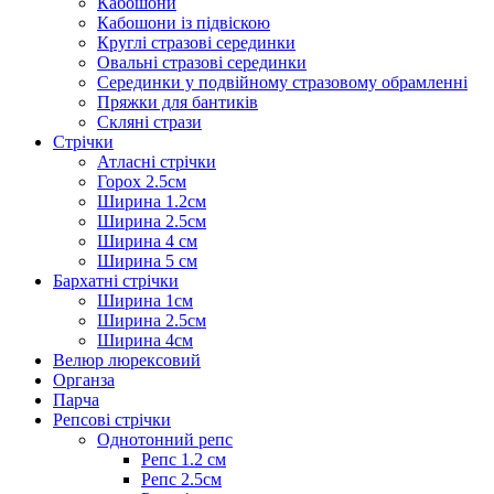
Кабошони
Кабошони із підвіскою
Круглі стразові серединки
Овальні стразові серединки
Серединки у подвійному стразовому обрамленні
Пряжки для бантиків
Скляні стрази
Стрічки
Атласні стрічки
Горох 2.5см
Ширина 1.2см
Ширина 2.5см
Ширина 4 см
Ширина 5 см
Бархатні стрічки
Ширина 1см
Ширина 2.5см
Ширина 4см
Велюр люрексовий
Органза
Парча
Репсові стрічки
Однотонний репс
Репс 1.2 см
Репс 2.5см