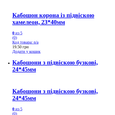
Кабошон корона із підвіскою
хамелеон, 23*40мм
0
из 5
(0)
Код товара: n/a
19.50
грн
Додати у кошик
Кабошони з підвіскою бузкові,
24*45мм
Кабошони з підвіскою бузкові,
24*45мм
0
из 5
(0)