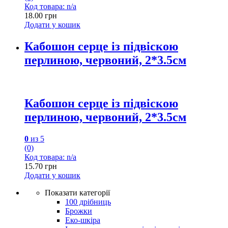
Код товара: n/a
18.00
грн
Додати у кошик
Кабошон серце із підвіскою
перлиною, червоний, 2*3.5см
Кабошон серце із підвіскою
перлиною, червоний, 2*3.5см
0
из 5
(0)
Код товара: n/a
15.70
грн
Додати у кошик
Показати категорії
100 дрібниць
Брожки
Еко-шкіра