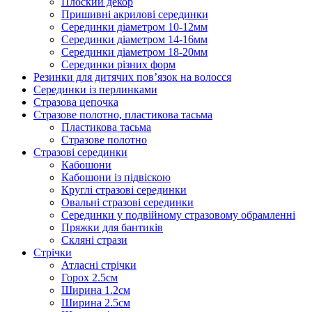
Плоский декор
Пришивні акрилові серединки
Серединки діаметром 10-12мм
Серединки діаметром 14-16мм
Серединки діаметром 18-20мм
Серединки різних форм
Резинки для дитячих пов’язок на волосся
Серединки із перлинками
Стразова цепочка
Стразове полотно, пластикова тасьма
Пластикова тасьма
Стразове полотно
Стразові серединки
Кабошони
Кабошони із підвіскою
Круглі стразові серединки
Овальні стразові серединки
Серединки у подвійному стразовому обрамленні
Пряжки для бантиків
Скляні стрази
Стрічки
Атласні стрічки
Горох 2.5см
Ширина 1.2см
Ширина 2.5см