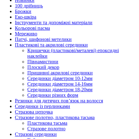
Новинки
100 дрібниць
Брожки
Еко-шкіра
Інструменти та допоміжні матеріали
Кольорові пасма
Мереживо
Патчі, шифонові метелики
Пластикові та акрилові серединки
Кришечки (пластикові/металеві) епоксидні
наклейки
Півнамистини
Плоский декор
Пришивні акрилові серединки
Серединки діаметром 10-12мм
Серединки діаметром 14-16мм
Серединки діаметром 18-20мм
Серединки різних форм
Резинки для дитячих пов’язок на волосся
Серединки із перлинками
Стразова цепочка
Стразове полотно, пластикова тасьма
Пластикова тасьма
Стразове полотно
Стразові серединки