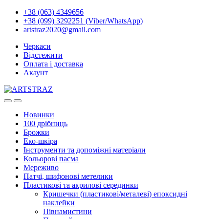
+38 (063) 4349656
+38 (099) 3292251 (Viber/WhatsApp)
artstraz2020@gmail.com
Черкаси
Відстежити
Оплата і доставка
Акаунт
Новинки
100 дрібниць
Брожки
Еко-шкіра
Інструменти та допоміжні матеріали
Кольорові пасма
Мереживо
Патчі, шифонові метелики
Пластикові та акрилові серединки
Кришечки (пластикові/металеві) епоксидні
наклейки
Півнамистини