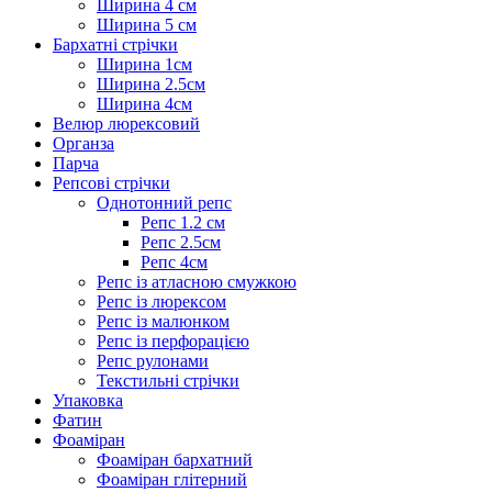
Ширина 4 см
Ширина 5 см
Бархатні стрічки
Ширина 1см
Ширина 2.5см
Ширина 4см
Велюр люрексовий
Органза
Парча
Репсові стрічки
Однотонний репс
Репс 1.2 см
Репс 2.5см
Репс 4см
Репс із атласною смужкою
Репс із люрексом
Репс із малюнком
Репс із перфорацією
Репс рулонами
Текстильні стрічки
Упаковка
Фатин
Фоаміран
Фоаміран бархатний
Фоаміран глітерний