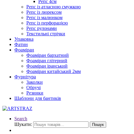
Репс 4см
Репс із атласною смужкою
Репс із люрексом
Репс із малюнком
Репс із перфорацією
Репс рулонами
Текстильні стрічки
Упаковка
Фатин
Фоаміран
Фоаміран бархатний
Фоаміран глітерний
Фоаміран іранський
Фоаміран китайський 2мм
Фурнітура
Заколки
Обручі
Резинки
Шаблони для бантиків
Search
Шукати:
Пошук