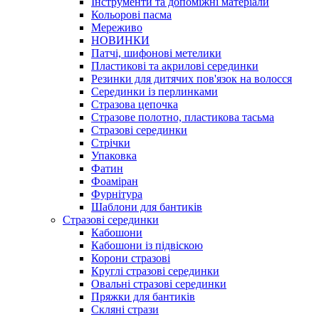
Інструменти та допоміжні матеріали
Кольорові пасма
Мереживо
НОВИНКИ
Патчі, шифонові метелики
Пластикові та акрилові серединки
Резинки для дитячих пов'язок на волосся
Серединки із перлинками
Стразова цепочка
Стразове полотно, пластикова тасьма
Стразові серединки
Стрічки
Упаковка
Фатин
Фоаміран
Фурнітура
Шаблони для бантиків
Стразові серединки
Кабошони
Кабошони із підвіскою
Корони стразові
Круглі стразові серединки
Овальні стразові серединки
Пряжки для бантиків
Скляні стрази