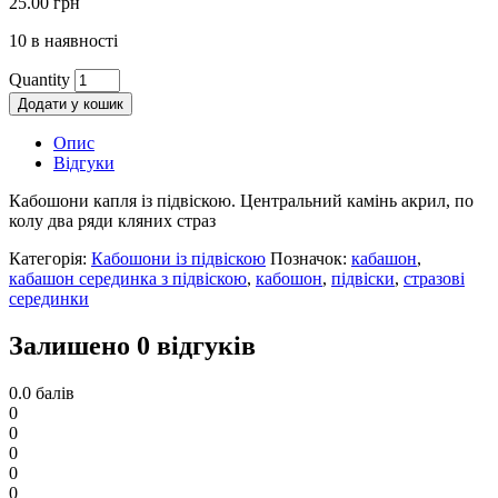
25.00
грн
10 в наявності
Quantity
Додати у кошик
Опис
Відгуки
Кабошони капля із підвіскою. Центральний камінь акрил, по
колу два ряди кляних страз
Категорія:
Кабошони із підвіскою
Позначок:
кабашон
,
кабашон серединка з підвіскою
,
кабошон
,
підвіски
,
стразові
серединки
Залишено 0 відгуків
0.0
балів
0
0
0
0
0