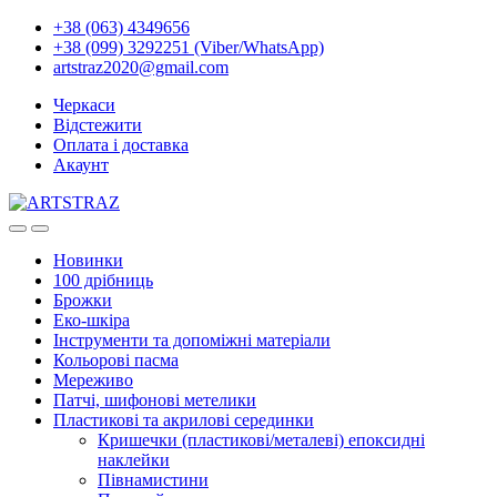
+38 (063) 4349656
+38 (099) 3292251 (Viber/WhatsApp)
artstraz2020@gmail.com
Черкаси
Відстежити
Оплата і доставка
Акаунт
Новинки
100 дрібниць
Брожки
Еко-шкіра
Інструменти та допоміжні матеріали
Кольорові пасма
Мереживо
Патчі, шифонові метелики
Пластикові та акрилові серединки
Кришечки (пластикові/металеві) епоксидні
наклейки
Півнамистини