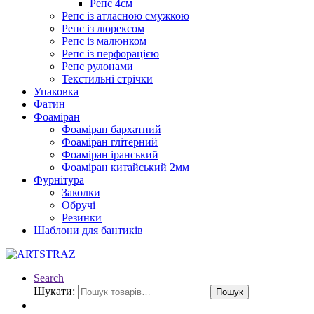
Репс 4см
Репс із атласною смужкою
Репс із люрексом
Репс із малюнком
Репс із перфорацією
Репс рулонами
Текстильні стрічки
Упаковка
Фатин
Фоаміран
Фоаміран бархатний
Фоаміран глітерний
Фоаміран іранський
Фоаміран китайський 2мм
Фурнітура
Заколки
Обручі
Резинки
Шаблони для бантиків
Search
Шукати:
Пошук