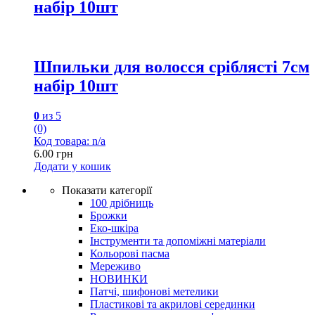
набір 10шт
Шпильки для волосся сріблясті 7см
набір 10шт
0
из 5
(0)
Код товара: n/a
6.00
грн
Додати у кошик
Показати категорії
100 дрібниць
Брожки
Еко-шкіра
Інструменти та допоміжні матеріали
Кольорові пасма
Мереживо
НОВИНКИ
Патчі, шифонові метелики
Пластикові та акрилові серединки