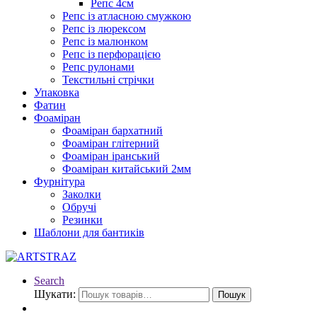
Репс 4см
Репс із атласною смужкою
Репс із люрексом
Репс із малюнком
Репс із перфорацією
Репс рулонами
Текстильні стрічки
Упаковка
Фатин
Фоаміран
Фоаміран бархатний
Фоаміран глітерний
Фоаміран іранський
Фоаміран китайський 2мм
Фурнітура
Заколки
Обручі
Резинки
Шаблони для бантиків
Search
Шукати:
Пошук