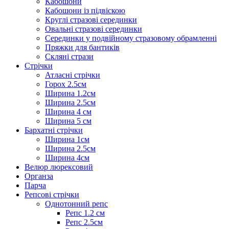
Кабошони
Кабошони із підвіскою
Круглі стразові серединки
Овальні стразові серединки
Серединки у подвійному стразовому обрамленні
Пряжки для бантиків
Скляні стрази
Стрічки
Атласні стрічки
Горох 2.5см
Ширина 1.2см
Ширина 2.5см
Ширина 4 см
Ширина 5 см
Бархатні стрічки
Ширина 1см
Ширина 2.5см
Ширина 4см
Велюр люрексовий
Органза
Парча
Репсові стрічки
Однотонний репс
Репс 1.2 см
Репс 2.5см