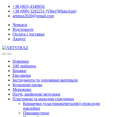
+38 (063) 4349656
+38 (099) 3292251 (Viber/WhatsApp)
artstraz2020@gmail.com
Черкаси
Відстежити
Оплата і доставка
Акаунт
Новинки
100 дрібниць
Брожки
Еко-шкіра
Інструменти та допоміжні матеріали
Кольорові пасма
Мереживо
Патчі, шифонові метелики
Пластикові та акрилові серединки
Кришечки (пластикові/металеві) епоксидні
наклейки
Півнамистини