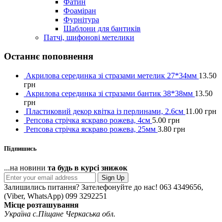
Фатин
Фоаміран
Фурнітура
Шаблони для бантиків
Патчі, шифонові метелики
Останнє поповнення
Акрилова серединка зі стразами метелик 27*34мм
13.50
грн
Акрилова серединка зі стразами бантик 38*38мм
13.50
грн
Пластиковий декор квітка із перлинами, 2.6см
11.00
грн
Репсова стрічка яскраво рожева, 4см
5.00
грн
Репсова стрічка яскраво рожева, 25мм
3.80
грн
Підпишись
...на новини
та будь в курсі знижок
Sign Up
Залишились питання? Зателефонуйте до нас!
063 4349656,
(Viber, WhatsApp) 099 3292251
Місце розташування
Україна с.Піщане Черкаська обл.