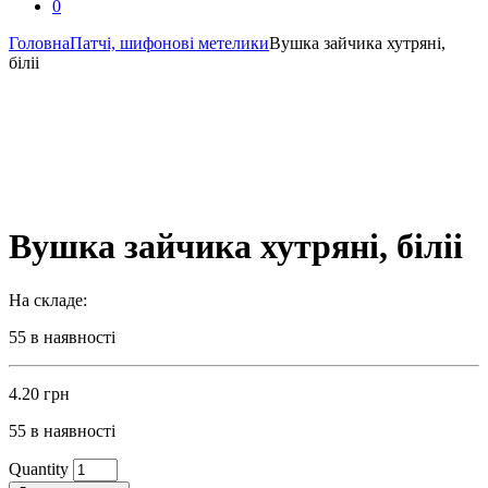
0
Головна
Патчі, шифонові метелики
Вушка зайчика хутряні,
біліі
Вушка зайчика хутряні, біліі
На складе:
55 в наявності
4.20
грн
55 в наявності
Quantity