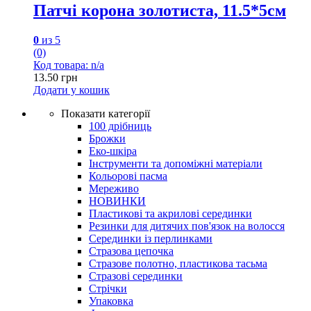
Патчі корона золотиста, 11.5*5см
0
из 5
(0)
Код товара: n/a
13.50
грн
Додати у кошик
Показати категорії
100 дрібниць
Брожки
Еко-шкіра
Інструменти та допоміжні матеріали
Кольорові пасма
Мереживо
НОВИНКИ
Пластикові та акрилові серединки
Резинки для дитячих пов'язок на волосся
Серединки із перлинками
Стразова цепочка
Стразове полотно, пластикова тасьма
Стразові серединки
Стрічки
Упаковка