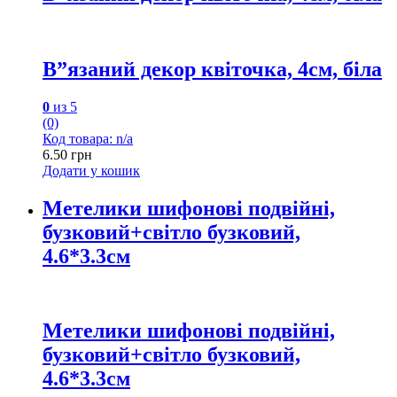
В”язаний декор квіточка, 4см, біла
0
из 5
(0)
Код товара: n/a
6.50
грн
Додати у кошик
Метелики шифонові подвійні,
бузковий+світло бузковий,
4.6*3.3см
Метелики шифонові подвійні,
бузковий+світло бузковий,
4.6*3.3см