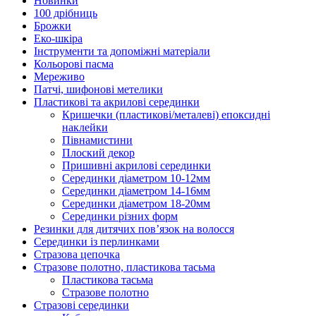
Новинки
100 дрібниць
Брожки
Еко-шкіра
Інструменти та допоміжні матеріали
Кольорові пасма
Мереживо
Патчі, шифонові метелики
Пластикові та акрилові серединки
Кришечки (пластикові/металеві) епоксидні
наклейки
Півнамистини
Плоский декор
Пришивні акрилові серединки
Серединки діаметром 10-12мм
Серединки діаметром 14-16мм
Серединки діаметром 18-20мм
Серединки різних форм
Резинки для дитячих пов’язок на волосся
Серединки із перлинками
Стразова цепочка
Стразове полотно, пластикова тасьма
Пластикова тасьма
Стразове полотно
Стразові серединки