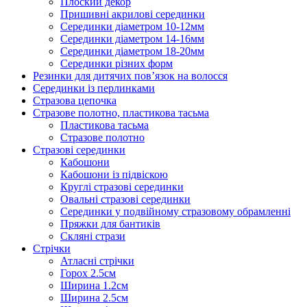
Плоский декор
Пришивні акрилові серединки
Серединки діаметром 10-12мм
Серединки діаметром 14-16мм
Серединки діаметром 18-20мм
Серединки різних форм
Резинки для дитячих пов’язок на волосся
Серединки із перлинками
Стразова цепочка
Стразове полотно, пластикова тасьма
Пластикова тасьма
Стразове полотно
Стразові серединки
Кабошони
Кабошони із підвіскою
Круглі стразові серединки
Овальні стразові серединки
Серединки у подвійному стразовому обрамленні
Пряжки для бантиків
Скляні стрази
Стрічки
Атласні стрічки
Горох 2.5см
Ширина 1.2см
Ширина 2.5см