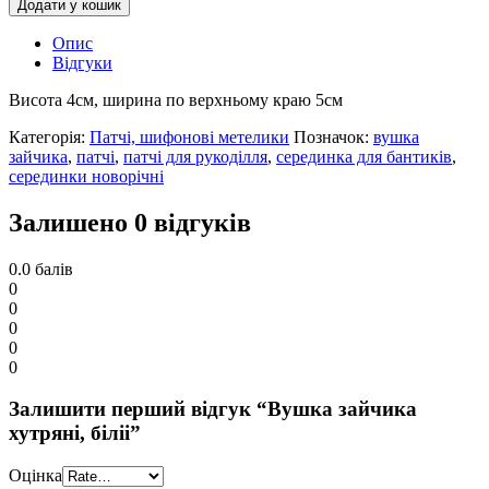
Додати у кошик
Опис
Відгуки
Висота 4см, ширина по верхньому краю 5см
Категорія:
Патчі, шифонові метелики
Позначок:
вушка
зайчика
,
патчі
,
патчі для рукоділля
,
серединка для бантиків
,
серединки новорічні
Залишено 0 відгуків
0.0
балів
0
0
0
0
0
Залишити перший відгук “Вушка зайчика
хутряні, біліі”
Оцінка