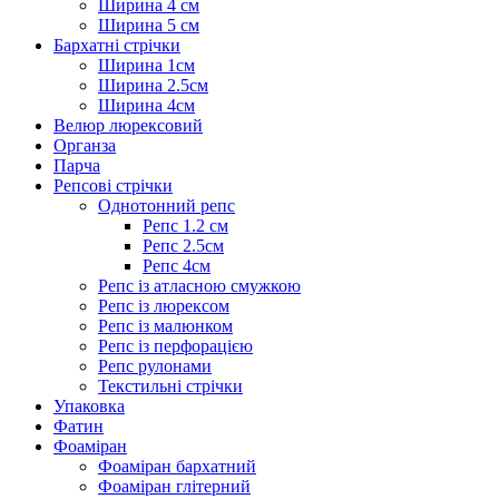
Ширина 4 см
Ширина 5 см
Бархатні стрічки
Ширина 1см
Ширина 2.5см
Ширина 4см
Велюр люрексовий
Органза
Парча
Репсові стрічки
Однотонний репс
Репс 1.2 см
Репс 2.5см
Репс 4см
Репс із атласною смужкою
Репс із люрексом
Репс із малюнком
Репс із перфорацією
Репс рулонами
Текстильні стрічки
Упаковка
Фатин
Фоаміран
Фоаміран бархатний
Фоаміран глітерний