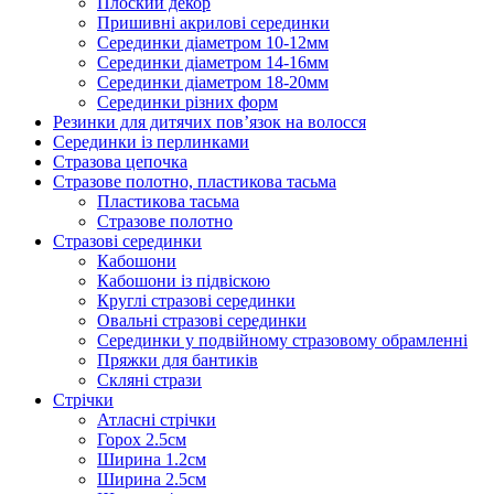
Плоский декор
Пришивні акрилові серединки
Серединки діаметром 10-12мм
Серединки діаметром 14-16мм
Серединки діаметром 18-20мм
Серединки різних форм
Резинки для дитячих пов’язок на волосся
Серединки із перлинками
Стразова цепочка
Стразове полотно, пластикова тасьма
Пластикова тасьма
Стразове полотно
Стразові серединки
Кабошони
Кабошони із підвіскою
Круглі стразові серединки
Овальні стразові серединки
Серединки у подвійному стразовому обрамленні
Пряжки для бантиків
Скляні стрази
Стрічки
Атласні стрічки
Горох 2.5см
Ширина 1.2см
Ширина 2.5см