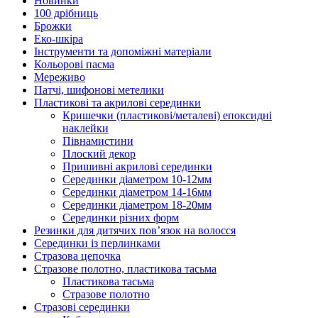
Новинки
100 дрібниць
Брожки
Еко-шкіра
Інструменти та допоміжні матеріали
Кольорові пасма
Мереживо
Патчі, шифонові метелики
Пластикові та акрилові серединки
Кришечки (пластикові/металеві) епоксидні
наклейки
Півнамистини
Плоский декор
Пришивні акрилові серединки
Серединки діаметром 10-12мм
Серединки діаметром 14-16мм
Серединки діаметром 18-20мм
Серединки різних форм
Резинки для дитячих пов’язок на волосся
Серединки із перлинками
Стразова цепочка
Стразове полотно, пластикова тасьма
Пластикова тасьма
Стразове полотно
Стразові серединки