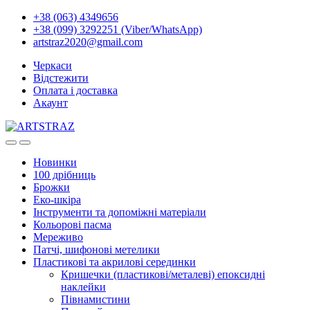
+38 (063) 4349656
+38 (099) 3292251 (Viber/WhatsApp)
artstraz2020@gmail.com
Черкаси
Відстежити
Оплата і доставка
Акаунт
Новинки
100 дрібниць
Брожки
Еко-шкіра
Інструменти та допоміжні матеріали
Кольорові пасма
Мереживо
Патчі, шифонові метелики
Пластикові та акрилові серединки
Кришечки (пластикові/металеві) епоксидні
наклейки
Півнамистини