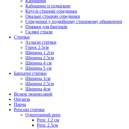
Кабошони
Кабошони із підвіскою
Круглі стразові серединки
Овальні стразові серединки
Серединки у подвійному стразовому обрамленні
Пряжки для бантиків
Скляні стрази
Стрічки
Атласні стрічки
Горох 2.5см
Ширина 1.2см
Ширина 2.5см
Ширина 4 см
Ширина 5 см
Бархатні стрічки
Ширина 1см
Ширина 2.5см
Ширина 4см
Велюр люрексовий
Органза
Парча
Репсові стрічки
Однотонний репс
Репс 1.2 см
Репс 2.5см