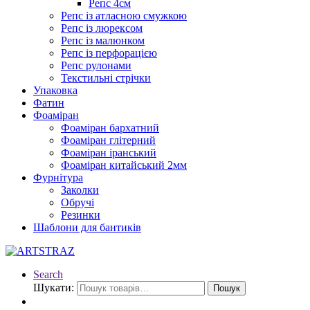
Репс 4см
Репс із атласною смужкою
Репс із люрексом
Репс із малюнком
Репс із перфорацією
Репс рулонами
Текстильні стрічки
Упаковка
Фатин
Фоаміран
Фоаміран бархатний
Фоаміран глітерний
Фоаміран іранський
Фоаміран китайський 2мм
Фурнітура
Заколки
Обручі
Резинки
Шаблони для бантиків
Search
Шукати:
Пошук