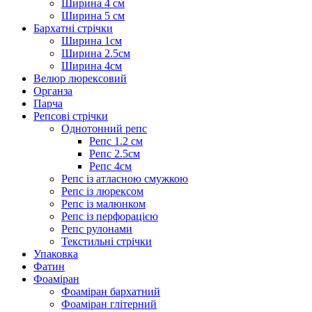
Ширина 4 см
Ширина 5 см
Бархатні стрічки
Ширина 1см
Ширина 2.5см
Ширина 4см
Велюр люрексовий
Органза
Парча
Репсові стрічки
Однотонний репс
Репс 1.2 см
Репс 2.5см
Репс 4см
Репс із атласною смужкою
Репс із люрексом
Репс із малюнком
Репс із перфорацією
Репс рулонами
Текстильні стрічки
Упаковка
Фатин
Фоаміран
Фоаміран бархатний
Фоаміран глітерний