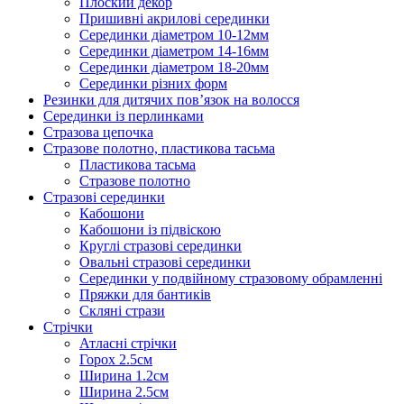
Плоский декор
Пришивні акрилові серединки
Серединки діаметром 10-12мм
Серединки діаметром 14-16мм
Серединки діаметром 18-20мм
Серединки різних форм
Резинки для дитячих пов’язок на волосся
Серединки із перлинками
Стразова цепочка
Стразове полотно, пластикова тасьма
Пластикова тасьма
Стразове полотно
Стразові серединки
Кабошони
Кабошони із підвіскою
Круглі стразові серединки
Овальні стразові серединки
Серединки у подвійному стразовому обрамленні
Пряжки для бантиків
Скляні стрази
Стрічки
Атласні стрічки
Горох 2.5см
Ширина 1.2см
Ширина 2.5см