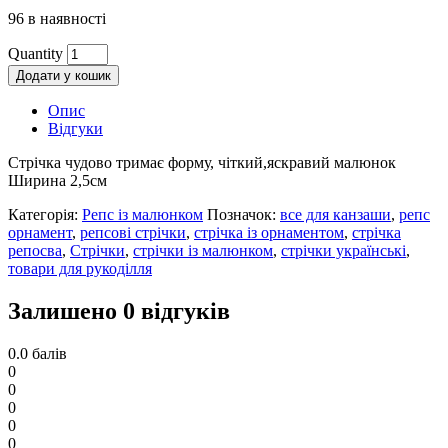
96 в наявності
Quantity
Додати у кошик
Опис
Відгуки
Стрічка чудово тримає форму, чіткий,яскравий малюнок
Ширина 2,5см
Категорія:
Репс із малюнком
Позначок:
все для канзаши
,
репс
орнамент
,
репсові стрічки
,
стрічка із орнаментом
,
стрічка
репосва
,
Стрічки
,
стрічки із малюнком
,
стрічки українські
,
товари для рукоділля
Залишено 0 відгуків
0.0
балів
0
0
0
0
0