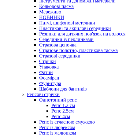
Інструменти та допоміжні матеріали
Кольорові пасма
Мереживо
НОВИНКИ
Патчі, шифонові метелики
Пластикові та акрилові серединки
Резинки для дитячих пов'язок на волосся
Серединки із перлинками
Стразова цепочка
Стразове полотно, пластикова тасьма
Стразові серединки
Стрічки
Упаковка
Фатин
Фоаміран
Фурнітура
Шаблони для бантиків
Репсові стрічки
Однотонний репс
Репс 1.2 см
Репс 2.5см
Репс 4см
Репс із атласною смужкою
Репс із люрексом
Репс із малюнком