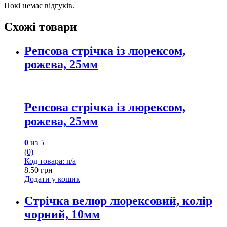
Покі немає відгуків.
Схожі товари
Репсова стрічка із люрексом,
рожева, 25мм
Репсова стрічка із люрексом,
рожева, 25мм
0
из 5
(0)
Код товара: n/a
8.50
грн
Додати у кошик
Стрічка велюр люрексовий, колір
чорний, 10мм