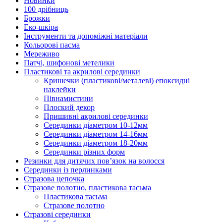
Новинки
100 дрібниць
Брожки
Еко-шкіра
Інструменти та допоміжні матеріали
Кольорові пасма
Мереживо
Патчі, шифонові метелики
Пластикові та акрилові серединки
Кришечки (пластикові/металеві) епоксидні
наклейки
Півнамистини
Плоский декор
Пришивні акрилові серединки
Серединки діаметром 10-12мм
Серединки діаметром 14-16мм
Серединки діаметром 18-20мм
Серединки різних форм
Резинки для дитячих пов’язок на волосся
Серединки із перлинками
Стразова цепочка
Стразове полотно, пластикова тасьма
Пластикова тасьма
Стразове полотно
Стразові серединки