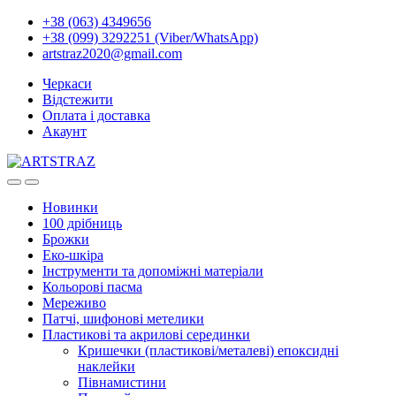
+38 (063) 4349656
+38 (099) 3292251 (Viber/WhatsApp)
artstraz2020@gmail.com
Черкаси
Відстежити
Оплата і доставка
Акаунт
Новинки
100 дрібниць
Брожки
Еко-шкіра
Інструменти та допоміжні матеріали
Кольорові пасма
Мереживо
Патчі, шифонові метелики
Пластикові та акрилові серединки
Кришечки (пластикові/металеві) епоксидні
наклейки
Півнамистини