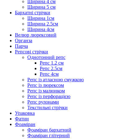
Ширина 4 см
Ширина 5 см
Бархатні стрічки
Ширина 1см
Ширина 2.5см
Ширина 4см
Велюр люрексовий
Органза
Парча
Репсові стрічки
Однотонний репс
Репс 1.2 см
Репс 2.5см
Репс 4см
Репс із атласною смужкою
Репс із люрексом
Репс із малюнком
Репс із перфорацією
Репс рулонами
Текстильні стрічки
Упаковка
Фатин
Фоаміран
Фоаміран бархатний
Фоаміран глітерний