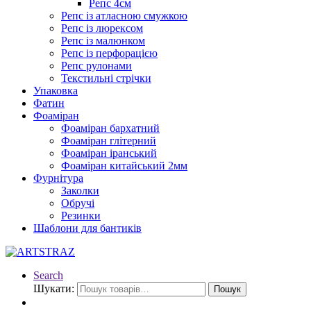
Репс 4см
Репс із атласною смужкою
Репс із люрексом
Репс із малюнком
Репс із перфорацією
Репс рулонами
Текстильні стрічки
Упаковка
Фатин
Фоаміран
Фоаміран бархатний
Фоаміран глітерний
Фоаміран іранський
Фоаміран китайський 2мм
Фурнітура
Заколки
Обручі
Резинки
Шаблони для бантиків
Search
Шукати:
Пошук