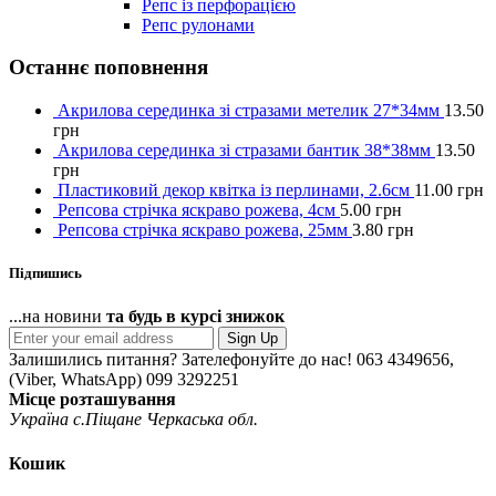
Репс із перфорацією
Репс рулонами
Останнє поповнення
Акрилова серединка зі стразами метелик 27*34мм
13.50
грн
Акрилова серединка зі стразами бантик 38*38мм
13.50
грн
Пластиковий декор квітка із перлинами, 2.6см
11.00
грн
Репсова стрічка яскраво рожева, 4см
5.00
грн
Репсова стрічка яскраво рожева, 25мм
3.80
грн
Підпишись
...на новини
та будь в курсі знижок
Sign Up
Залишились питання? Зателефонуйте до нас!
063 4349656,
(Viber, WhatsApp) 099 3292251
Місце розташування
Україна с.Піщане Черкаська обл.
Кошик