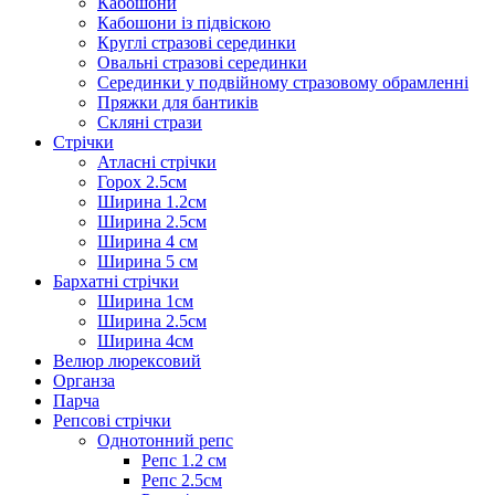
Кабошони
Кабошони із підвіскою
Круглі стразові серединки
Овальні стразові серединки
Серединки у подвійному стразовому обрамленні
Пряжки для бантиків
Скляні стрази
Стрічки
Атласні стрічки
Горох 2.5см
Ширина 1.2см
Ширина 2.5см
Ширина 4 см
Ширина 5 см
Бархатні стрічки
Ширина 1см
Ширина 2.5см
Ширина 4см
Велюр люрексовий
Органза
Парча
Репсові стрічки
Однотонний репс
Репс 1.2 см
Репс 2.5см