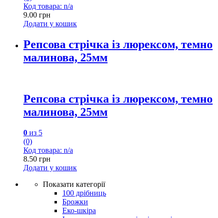
Код товара: n/a
9.00
грн
Додати у кошик
Репсова стрічка із люрексом, темно
малинова, 25мм
Репсова стрічка із люрексом, темно
малинова, 25мм
0
из 5
(0)
Код товара: n/a
8.50
грн
Додати у кошик
Показати категорії
100 дрібниць
Брожки
Еко-шкіра