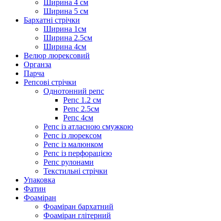
Ширина 4 см
Ширина 5 см
Бархатні стрічки
Ширина 1см
Ширина 2.5см
Ширина 4см
Велюр люрексовий
Органза
Парча
Репсові стрічки
Однотонний репс
Репс 1.2 см
Репс 2.5см
Репс 4см
Репс із атласною смужкою
Репс із люрексом
Репс із малюнком
Репс із перфорацією
Репс рулонами
Текстильні стрічки
Упаковка
Фатин
Фоаміран
Фоаміран бархатний
Фоаміран глітерний