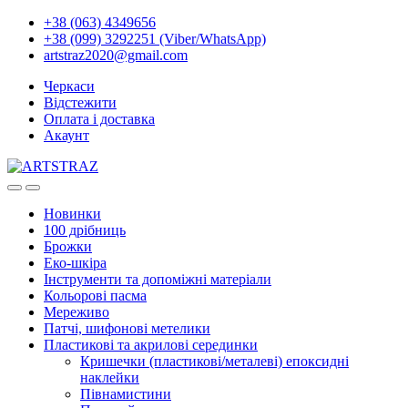
+38 (063) 4349656
+38 (099) 3292251 (Viber/WhatsApp)
artstraz2020@gmail.com
Черкаси
Відстежити
Оплата і доставка
Акаунт
Новинки
100 дрібниць
Брожки
Еко-шкіра
Інструменти та допоміжні матеріали
Кольорові пасма
Мереживо
Патчі, шифонові метелики
Пластикові та акрилові серединки
Кришечки (пластикові/металеві) епоксидні
наклейки
Півнамистини