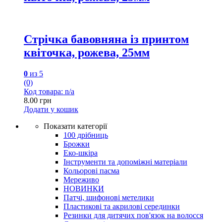
Стрічка бавовняна із принтом
квіточка, рожева, 25мм
0
из 5
(0)
Код товара: n/a
8.00
грн
Додати у кошик
Показати категорії
100 дрібниць
Брожки
Еко-шкіра
Інструменти та допоміжні матеріали
Кольорові пасма
Мереживо
НОВИНКИ
Патчі, шифонові метелики
Пластикові та акрилові серединки
Резинки для дитячих пов'язок на волосся