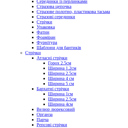
Серединки із перлинками
Стразова цепочка
Стразове полотно, пластикова тасьма
Стразові серединки
Стрічки
Упаковка
Фатин
Фоаміран
Фурнітура
Шаблони для бантиків
Стрічки
Атласні стрічки
Горох 2.5см
Ширина 1.2см
Ширина 2.5см
Ширина 4 см
Ширина 5 см
Бархатні стрічки
Ширина 1см
Ширина 2.5см
Ширина 4см
Велюр люрексовий
Органза
Парча
Репсові стрічки