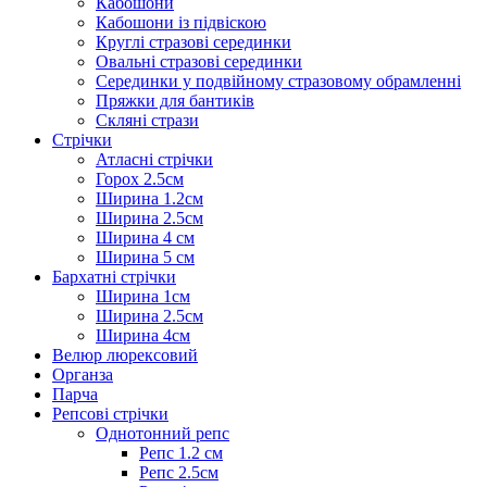
Кабошони
Кабошони із підвіскою
Круглі стразові серединки
Овальні стразові серединки
Серединки у подвійному стразовому обрамленні
Пряжки для бантиків
Скляні стрази
Стрічки
Атласні стрічки
Горох 2.5см
Ширина 1.2см
Ширина 2.5см
Ширина 4 см
Ширина 5 см
Бархатні стрічки
Ширина 1см
Ширина 2.5см
Ширина 4см
Велюр люрексовий
Органза
Парча
Репсові стрічки
Однотонний репс
Репс 1.2 см
Репс 2.5см