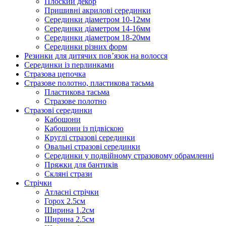
Плоский декор
Пришивні акрилові серединки
Серединки діаметром 10-12мм
Серединки діаметром 14-16мм
Серединки діаметром 18-20мм
Серединки різних форм
Резинки для дитячих пов’язок на волосся
Серединки із перлинками
Стразова цепочка
Стразове полотно, пластикова тасьма
Пластикова тасьма
Стразове полотно
Стразові серединки
Кабошони
Кабошони із підвіскою
Круглі стразові серединки
Овальні стразові серединки
Серединки у подвійному стразовому обрамленні
Пряжки для бантиків
Скляні стрази
Стрічки
Атласні стрічки
Горох 2.5см
Ширина 1.2см
Ширина 2.5см