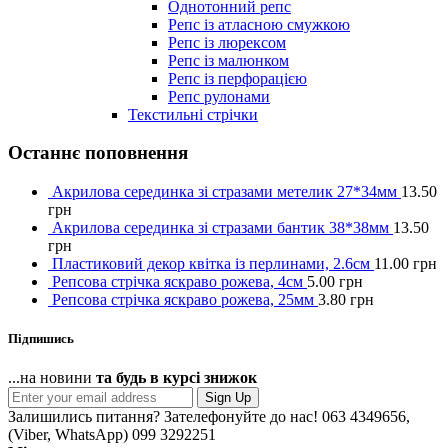
Однотонний репс
Репс із атласною смужкою
Репс із люрексом
Репс із малюнком
Репс із перфорацією
Репс рулонами
Текстильні стрічки
Останнє поповнення
Акрилова серединка зі стразами метелик 27*34мм
13.50
грн
Акрилова серединка зі стразами бантик 38*38мм
13.50
грн
Пластиковий декор квітка із перлинами, 2.6см
11.00
грн
Репсова стрічка яскраво рожева, 4см
5.00
грн
Репсова стрічка яскраво рожева, 25мм
3.80
грн
Підпишись
...на новини
та будь в курсі знижок
Sign Up
Залишились питання? Зателефонуйте до нас!
063 4349656,
(Viber, WhatsApp) 099 3292251