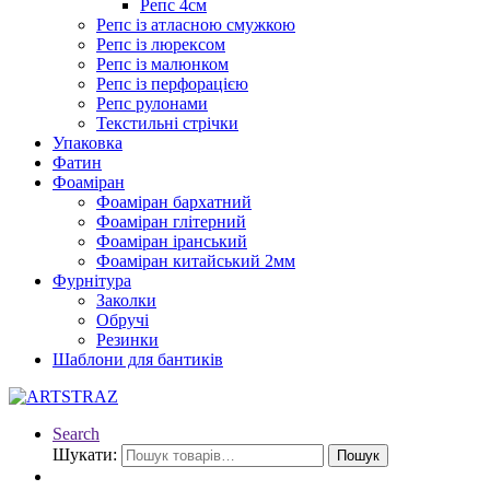
Репс 4см
Репс із атласною смужкою
Репс із люрексом
Репс із малюнком
Репс із перфорацією
Репс рулонами
Текстильні стрічки
Упаковка
Фатин
Фоаміран
Фоаміран бархатний
Фоаміран глітерний
Фоаміран іранський
Фоаміран китайський 2мм
Фурнітура
Заколки
Обручі
Резинки
Шаблони для бантиків
Search
Шукати:
Пошук