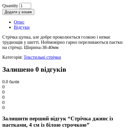
Quantity
Додати у кошик
Опис
Відгуки
Стрічка цупка, але добре проколюється голкою і немає
труднощів у шитті. Неймовірно гарно переливаються паєтки
на стрічці. Ширина-38-40мм
Категорія:
Текстильні стрічки
Залишено 0 відгуків
0.0
балів
0
0
0
0
0
Залишити перший відгук “Стрічка джинс із
паєтками, 4 см із білою строчкою”