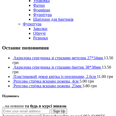
Упаковка
Фатин
Фоаміран
Фурнітура
Шаблони для бантиків
Фурнітура
Заколки
Обручі
Резинки
Останнє поповнення
Акрилова серединка зі стразами метелик 27*34мм
13.50
грн
Акрилова серединка зі стразами бантик 38*38мм
13.50
грн
Пластиковий декор квітка із перлинами, 2.6см
11.00
грн
Репсова стрічка яскраво рожева, 4см
5.00
грн
Репсова стрічка яскраво рожева, 25мм
3.80
грн
Підпишись
...на новини
та будь в курсі знижок
Sign Up