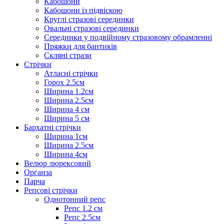
Кабошони
Кабошони із підвіскою
Круглі стразові серединки
Овальні стразові серединки
Серединки у подвійному стразовому обрамленні
Пряжки для бантиків
Скляні стрази
Стрічки
Атласні стрічки
Горох 2.5см
Ширина 1.2см
Ширина 2.5см
Ширина 4 см
Ширина 5 см
Бархатні стрічки
Ширина 1см
Ширина 2.5см
Ширина 4см
Велюр люрексовий
Органза
Парча
Репсові стрічки
Однотонний репс
Репс 1.2 см
Репс 2.5см