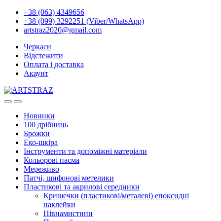
+38 (063) 4349656
+38 (099) 3292251 (Viber/WhatsApp)
artstraz2020@gmail.com
Черкаси
Відстежити
Оплата і доставка
Акаунт
Новинки
100 дрібниць
Брожки
Еко-шкіра
Інструменти та допоміжні матеріали
Кольорові пасма
Мереживо
Патчі, шифонові метелики
Пластикові та акрилові серединки
Кришечки (пластикові/металеві) епоксидні
наклейки
Півнамистини