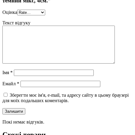
темний мікс, 4см.”
Оцінка
Текст відгуку
Імя
*
Eмайл
*
Зберегти моє ім'я, e-mail, та адресу сайту в цьому браузері
для моїх подальших коментарів.
Покі немає відгуків.
Схожі товари