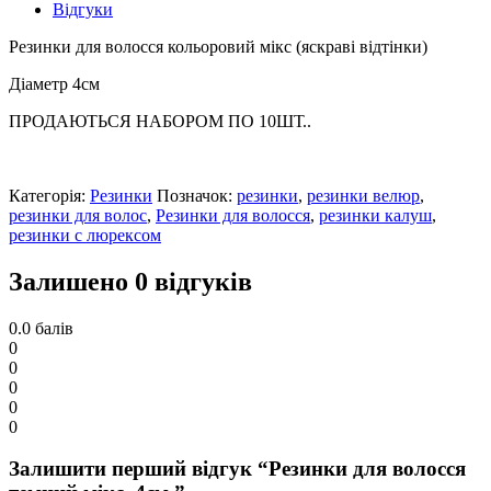
Відгуки
Резинки для волосся кольоровий мікс (яскраві відтінки)
Діаметр 4см
ПРОДАЮТЬСЯ НАБОРОМ ПО 10ШТ..
Категорія:
Резинки
Позначок:
резинки
,
резинки велюр
,
резинки для волос
,
Резинки для волосся
,
резинки калуш
,
резинки с люрексом
Залишено 0 відгуків
0.0
балів
0
0
0
0
0
Залишити перший відгук “Резинки для волосся