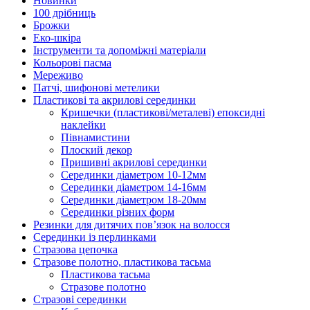
Новинки
100 дрібниць
Брожки
Еко-шкіра
Інструменти та допоміжні матеріали
Кольорові пасма
Мереживо
Патчі, шифонові метелики
Пластикові та акрилові серединки
Кришечки (пластикові/металеві) епоксидні
наклейки
Півнамистини
Плоский декор
Пришивні акрилові серединки
Серединки діаметром 10-12мм
Серединки діаметром 14-16мм
Серединки діаметром 18-20мм
Серединки різних форм
Резинки для дитячих пов’язок на волосся
Серединки із перлинками
Стразова цепочка
Стразове полотно, пластикова тасьма
Пластикова тасьма
Стразове полотно
Стразові серединки