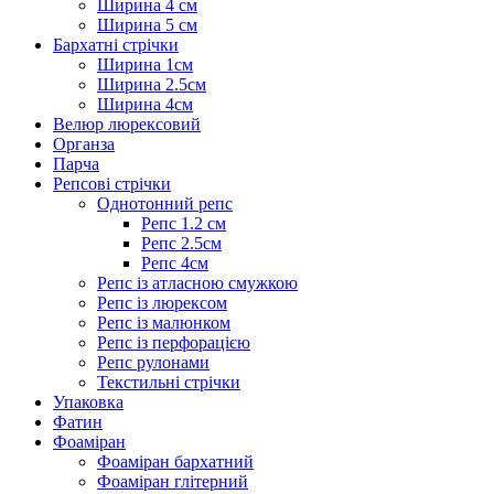
Ширина 4 см
Ширина 5 см
Бархатні стрічки
Ширина 1см
Ширина 2.5см
Ширина 4см
Велюр люрексовий
Органза
Парча
Репсові стрічки
Однотонний репс
Репс 1.2 см
Репс 2.5см
Репс 4см
Репс із атласною смужкою
Репс із люрексом
Репс із малюнком
Репс із перфорацією
Репс рулонами
Текстильні стрічки
Упаковка
Фатин
Фоаміран
Фоаміран бархатний
Фоаміран глітерний