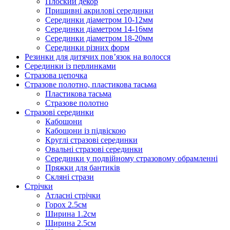
Плоский декор
Пришивні акрилові серединки
Серединки діаметром 10-12мм
Серединки діаметром 14-16мм
Серединки діаметром 18-20мм
Серединки різних форм
Резинки для дитячих пов’язок на волосся
Серединки із перлинками
Стразова цепочка
Стразове полотно, пластикова тасьма
Пластикова тасьма
Стразове полотно
Стразові серединки
Кабошони
Кабошони із підвіскою
Круглі стразові серединки
Овальні стразові серединки
Серединки у подвійному стразовому обрамленні
Пряжки для бантиків
Скляні стрази
Стрічки
Атласні стрічки
Горох 2.5см
Ширина 1.2см
Ширина 2.5см