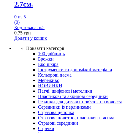
2.7см.
0
из 5
(0)
Код товара: n/a
0.75
грн
Додати у кошик
Показати категорії
100 дрібниць
Брожки
Еко-шкіра
Інструменти та допоміжні матеріали
Кольорові пасма
Мереживо
НОВИНКИ
Патчі, шифонові метелики
Пластикові та акрилові серединки
Резинки для дитячих пов'язок на волосся
Серединки із перлинками
Стразова цепочка
Стразове полотно, пластикова тасьма
Стразові серединки
Стрічки