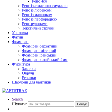
Репс 4см
Репс із атласною смужкою
Репс із люрексом
Репс із малюнком
Репс із перфорацією
Репс рулонами
Текстильні стрічки
Упаковка
Фатин
Фоаміран
Фоаміран бархатний
Фоаміран глітерний
Фоаміран іранський
Фоаміран китайський 2мм
Фурнітура
Заколки
Обручі
Резинки
Шаблони для бантиків
Search
Шукати:
Пошук