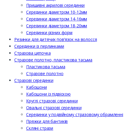
Пришивні акрилові серединки
Серединки діаметром 10-12мм
Серединки діаметром 14-16мм
Серединки діаметром 18-20мм
Серединки різних форм
Резинки для дитячих пов’язок на волосся
Серединки із перлинками
Стразова цепочка
Стразове полотно, пластикова тасьма
Пластикова тасьма
Стразове полотно
Стразові серединки
Кабошони
Кабошони із підвіскою
Круглі стразові серединки
Овальні стразові серединки
Серединки у подвійному стразовому обрамленні
Пряжки для бантиків
Скляні стрази