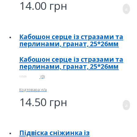
14.00
грн
Кабошон серце із стразами та
перлинами, гранат, 25*26мм
Кабошон серце із стразами та
перлинами, гранат, 25*26мм
(0)
0
и
з
Код товара: n/a
5
14.50
грн
Підвіска сніжинка із