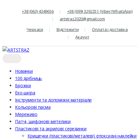
+38 (063) 4349656
+38 (099) 3292251 (Viber/WhatsApp)
artstraz2020@gmail.com
Черкаси
Відстежити
Оплата і доставка
Акаунт
Новинки
100 дрібниць
Брожки
Еко-шкіра
Інструменти та допоміжні матеріали
Кольорові пасма
Мереживо
Патчі, шифонові метелики
Пластикові та акрилові серединки
Кришечки (пластикові/металеві) епоксидні наклейки