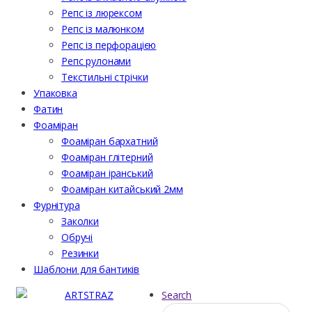
Репс із люрексом
Репс із малюнком
Репс із перфорацією
Репс рулонами
Текстильні стрічки
Упаковка
Фатин
Фоаміран
Фоаміран бархатний
Фоаміран глітерний
Фоаміран іранський
Фоаміран китайський 2мм
Фурнітура
Заколки
Обручі
Резинки
Шаблони для бантиків
Search
Шукати: