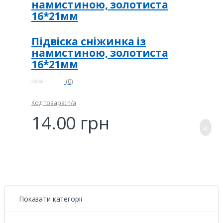
намистиною, золотиста
16*21мм
Підвіска сніжинка із
намистиною, золотиста
16*21мм
(0)
0
и
з
Код товара: n/a
5
14.00
грн
Показати категорії