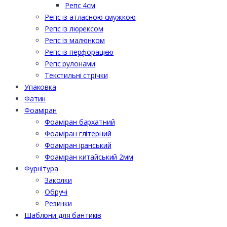
Репс 4см
Репс із атласною смужкою
Репс із люрексом
Репс із малюнком
Репс із перфорацією
Репс рулонами
Текстильні стрічки
Упаковка
Фатин
Фоаміран
Фоаміран бархатний
Фоаміран глітерний
Фоаміран іранський
Фоаміран китайський 2мм
Фурнітура
Заколки
Обручі
Резинки
Шаблони для бантиків