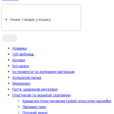
Немає товарів у кошику.
Новинки
100 дрібниць
Брожки
Еко-шкіра
Інструменти та допоміжні матеріали
Кольорові пасма
Мереживо
Патчі, шифонові метелики
Пластикові та акрилові серединки
Кришечки (пластикові/металеві) епоксидні наклейки
Півнамистини
Плоский декор