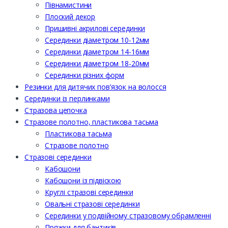
Півнамистини
Плоский декор
Пришивні акрилові серединки
Серединки діаметром 10-12мм
Серединки діаметром 14-16мм
Серединки діаметром 18-20мм
Серединки різних форм
Резинки для дитячих пов’язок на волосся
Серединки із перлинками
Стразова цепочка
Стразове полотно, пластикова тасьма
Пластикова тасьма
Стразове полотно
Стразові серединки
Кабошони
Кабошони із підвіскою
Круглі стразові серединки
Овальні стразові серединки
Серединки у подвійному стразовому обрамленні
Пряжки для бантиків