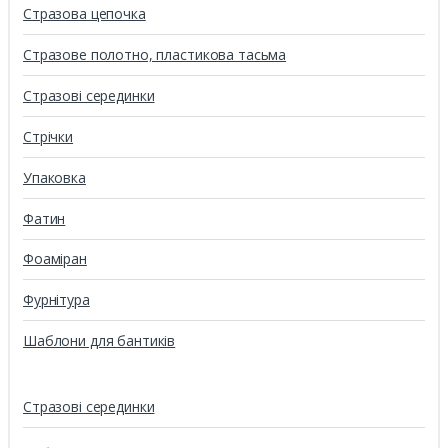
Стразова цепочка
Стразове полотно, пластикова тасьма
Стразові серединки
Стрічки
Упаковка
Фатин
Фоаміран
Фурнітура
Шаблони для бантиків
Стразові серединки