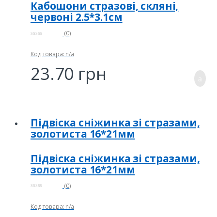
Кабошони стразові, скляні,
червоні 2.5*3.1см
(0)
0
и
з
Код товара: n/a
5
23.70
грн
Підвіска сніжинка зі стразами,
золотиста 16*21мм
Підвіска сніжинка зі стразами,
золотиста 16*21мм
(0)
0
и
з
Код товара: n/a
5