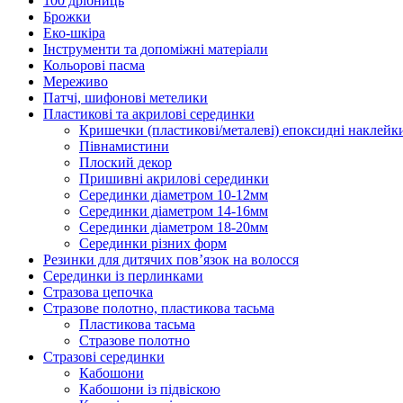
100 дрібниць
Брожки
Еко-шкіра
Інструменти та допоміжні матеріали
Кольорові пасма
Мереживо
Патчі, шифонові метелики
Пластикові та акрилові серединки
Кришечки (пластикові/металеві) епоксидні наклейк
Півнамистини
Плоский декор
Пришивні акрилові серединки
Серединки діаметром 10-12мм
Серединки діаметром 14-16мм
Серединки діаметром 18-20мм
Серединки різних форм
Резинки для дитячих пов’язок на волосся
Серединки із перлинками
Стразова цепочка
Стразове полотно, пластикова тасьма
Пластикова тасьма
Стразове полотно
Стразові серединки
Кабошони
Кабошони із підвіскою