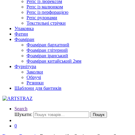
Репс із люрексом
Репс із малюнком
Репс із перфорацією
Репс рулонами
Текстильні стрічки
Упаковка
Фатин
Фоаміран
Фоаміран бархатний
Фоаміран глітерний
Фоаміран іранський
Фоаміран китайський 2мм
Фурнітура
Заколки
Обручі
Резинки
Шаблони для бантиків
Search
Шукати:
Пошук
0