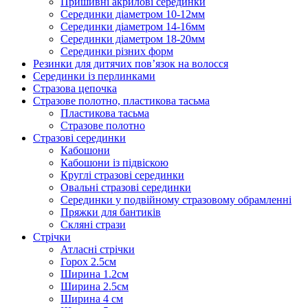
Пришивні акрилові серединки
Серединки діаметром 10-12мм
Серединки діаметром 14-16мм
Серединки діаметром 18-20мм
Серединки різних форм
Резинки для дитячих пов’язок на волосся
Серединки із перлинками
Стразова цепочка
Стразове полотно, пластикова тасьма
Пластикова тасьма
Стразове полотно
Стразові серединки
Кабошони
Кабошони із підвіскою
Круглі стразові серединки
Овальні стразові серединки
Серединки у подвійному стразовому обрамленні
Пряжки для бантиків
Скляні стрази
Стрічки
Атласні стрічки
Горох 2.5см
Ширина 1.2см
Ширина 2.5см
Ширина 4 см