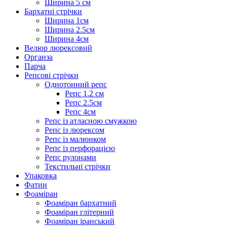
Ширина 5 см
Бархатні стрічки
Ширина 1см
Ширина 2.5см
Ширина 4см
Велюр люрексовий
Органза
Парча
Репсові стрічки
Однотонний репс
Репс 1.2 см
Репс 2.5см
Репс 4см
Репс із атласною смужкою
Репс із люрексом
Репс із малюнком
Репс із перфорацією
Репс рулонами
Текстильні стрічки
Упаковка
Фатин
Фоаміран
Фоаміран бархатний
Фоаміран глітерний
Фоаміран іранський