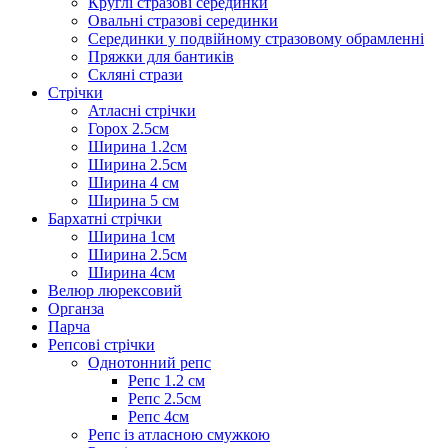
Круглі стразові серединки
Овальні стразові серединки
Серединки у подвійному стразовому обрамленні
Пряжки для бантиків
Скляні стрази
Стрічки
Атласні стрічки
Горох 2.5см
Ширина 1.2см
Ширина 2.5см
Ширина 4 см
Ширина 5 см
Бархатні стрічки
Ширина 1см
Ширина 2.5см
Ширина 4см
Велюр люрексовий
Органза
Парча
Репсові стрічки
Однотонний репс
Репс 1.2 см
Репс 2.5см
Репс 4см
Репс із атласною смужкою