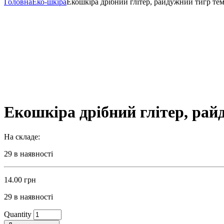
Головна
Еко-шкіра
Екошкіра дрібний глітер, райдужний тигр те
Екошкіра дрібний глітер, рай
На складе:
29 в наявності
14.00
грн
29 в наявності
Quantity