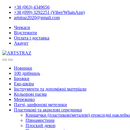
+38 (063) 4349656
+38 (099) 3292251 (Viber/WhatsApp)
artstraz2020@gmail.com
Черкаси
Відстежити
Оплата і доставка
Акаунт
Новинки
100 дрібниць
Брожки
Еко-шкіра
Інструменти та допоміжні матеріали
Кольорові пасма
Мереживо
Патчі, шифонові метелики
Пластикові та акрилові серединки
Кришечки (пластикові/металеві) епоксидні наклейк
Півнамистини
Плоский декор