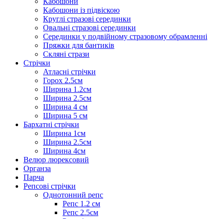
Кабошони
Кабошони із підвіскою
Круглі стразові серединки
Овальні стразові серединки
Серединки у подвійному стразовому обрамленні
Пряжки для бантиків
Скляні стрази
Стрічки
Атласні стрічки
Горох 2.5см
Ширина 1.2см
Ширина 2.5см
Ширина 4 см
Ширина 5 см
Бархатні стрічки
Ширина 1см
Ширина 2.5см
Ширина 4см
Велюр люрексовий
Органза
Парча
Репсові стрічки
Однотонний репс
Репс 1.2 см
Репс 2.5см