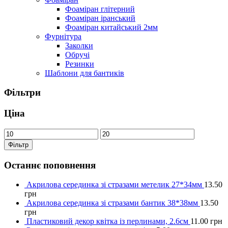
Фоаміран глітерний
Фоаміран іранський
Фоаміран китайський 2мм
Фурнітура
Заколки
Обручі
Резинки
Шаблони для бантиків
Фільтри
Ціна
Фільтр
Останнє поповнення
Акрилова серединка зі стразами метелик 27*34мм
13.50
грн
Акрилова серединка зі стразами бантик 38*38мм
13.50
грн
Пластиковий декор квітка із перлинами, 2.6см
11.00
грн