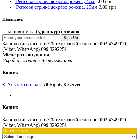
Репсова стрічка яскраво рожева, 4см
5.00
грн
Репсова стрічка яскраво рожева, 25мм
3.80
грн
Підпишись
...на новини
та будь в курсі знижок
Sign Up
Залишились питання? Зателефонуйте до нас!
063 4349656,
(Viber, WhatsApp) 099 3292251
Місце розташування
Україна с.Піщане Черкаська обл.
Кошик
©
Artstraz.com.ua
- All Rights Reserved
Кошик
Залишились питання? Зателефонуйте до нас!
063 4349656,
(Viber, WhatsApp) 099 3292251
Перевести »