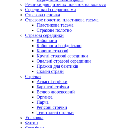
Резинки для дитячих пов'язок на волосся
Серединки із перлинками
Стразова цепочка
Стразове полотно, пластикова тасьма
Пластикова тасьма
Стразове полотно
Стразові серединки
Кабошони
Кабошони із підвіскою
Корони стразові
Круглі стразові серединки
Овальні стразові серединки
Пряжки для бантиків
Скляні стрази
Стрічки
Атласні стрічки
Бархатні стрічки
Велюр люрексовий
Органза
Парча
Репсові стрічки
Текстильні стрічки
Упаковка
Фатин
Фоаміран