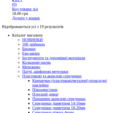
(0)
Код товара: n/a
18.00
грн
Додати у кошик
Відображаються усі з 19 результатів
Каталог магазину
НОВИНКИ
100 дрібниць
Брожки
Еко-шкіра
Інструменти та допоміжні матеріали
Кольорові пасма
Мереживо
Патчі, шифонові метелики
Пластикові та акрилові серединки
Кришечки (пластикові/металеві) епоксидні
наклейки
Півнамистини
Плоский декор
Пришивні акрилові серединки
Серединки діаметром 14-16мм
Серединки діаметром 18-20мм
Серединки різних форм