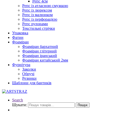
Репс 4см
Репс із атласною смужкою
Репс із люрексом
Репс із малюнком
Репс із перфорацією
Репс рулонами
Текстильні стрічки
Упаковка
Фатин
Фоаміран
Фоаміран бархатний
Фоаміран глітерний
Фоаміран іранський
Фоаміран китайський 2мм
Фурнітура
Заколки
Обручі
Резинки
Шаблони для бантиків
Search
Шукати:
Пошук