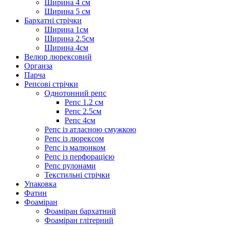
Ширина 4 см
Ширина 5 см
Бархатні стрічки
Ширина 1см
Ширина 2.5см
Ширина 4см
Велюр люрексовий
Органза
Парча
Репсові стрічки
Однотонний репс
Репс 1.2 см
Репс 2.5см
Репс 4см
Репс із атласною смужкою
Репс із люрексом
Репс із малюнком
Репс із перфорацією
Репс рулонами
Текстильні стрічки
Упаковка
Фатин
Фоаміран
Фоаміран бархатний
Фоаміран глітерний