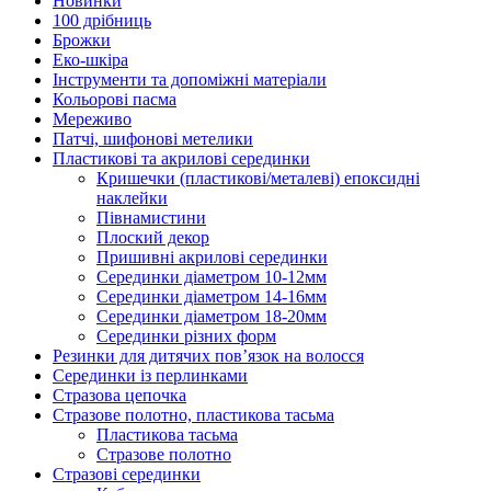
Новинки
100 дрібниць
Брожки
Еко-шкіра
Інструменти та допоміжні матеріали
Кольорові пасма
Мереживо
Патчі, шифонові метелики
Пластикові та акрилові серединки
Кришечки (пластикові/металеві) епоксидні
наклейки
Півнамистини
Плоский декор
Пришивні акрилові серединки
Серединки діаметром 10-12мм
Серединки діаметром 14-16мм
Серединки діаметром 18-20мм
Серединки різних форм
Резинки для дитячих пов’язок на волосся
Серединки із перлинками
Стразова цепочка
Стразове полотно, пластикова тасьма
Пластикова тасьма
Стразове полотно
Стразові серединки