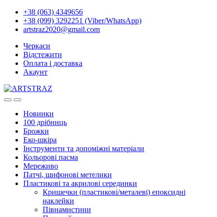
+38 (063) 4349656
+38 (099) 3292251 (Viber/WhatsApp)
artstraz2020@gmail.com
Черкаси
Відстежити
Оплата і доставка
Акаунт
Новинки
100 дрібниць
Брожки
Еко-шкіра
Інструменти та допоміжні матеріали
Кольорові пасма
Мереживо
Патчі, шифонові метелики
Пластикові та акрилові серединки
Кришечки (пластикові/металеві) епоксидні
наклейки
Півнамистини