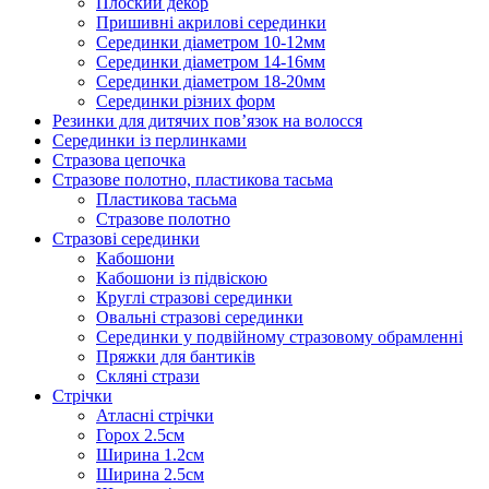
Плоский декор
Пришивні акрилові серединки
Серединки діаметром 10-12мм
Серединки діаметром 14-16мм
Серединки діаметром 18-20мм
Серединки різних форм
Резинки для дитячих пов’язок на волосся
Серединки із перлинками
Стразова цепочка
Стразове полотно, пластикова тасьма
Пластикова тасьма
Стразове полотно
Стразові серединки
Кабошони
Кабошони із підвіскою
Круглі стразові серединки
Овальні стразові серединки
Серединки у подвійному стразовому обрамленні
Пряжки для бантиків
Скляні стрази
Стрічки
Атласні стрічки
Горох 2.5см
Ширина 1.2см
Ширина 2.5см