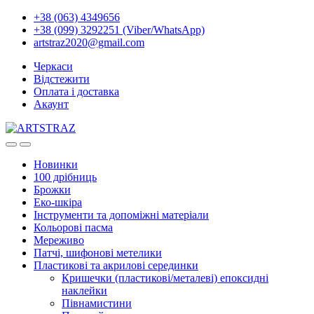
+38 (063) 4349656
+38 (099) 3292251 (Viber/WhatsApp)
artstraz2020@gmail.com
Черкаси
Відстежити
Оплата і доставка
Акаунт
Новинки
100 дрібниць
Брожки
Еко-шкіра
Інструменти та допоміжні матеріали
Кольорові пасма
Мереживо
Патчі, шифонові метелики
Пластикові та акрилові серединки
Кришечки (пластикові/металеві) епоксидні
наклейки
Півнамистини