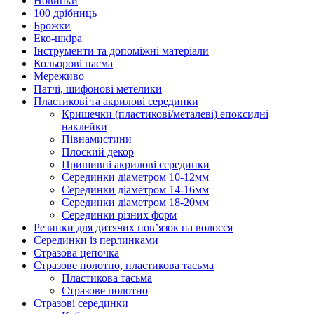
Новинки
100 дрібниць
Брожки
Еко-шкіра
Інструменти та допоміжні матеріали
Кольорові пасма
Мереживо
Патчі, шифонові метелики
Пластикові та акрилові серединки
Кришечки (пластикові/металеві) епоксидні
наклейки
Півнамистини
Плоский декор
Пришивні акрилові серединки
Серединки діаметром 10-12мм
Серединки діаметром 14-16мм
Серединки діаметром 18-20мм
Серединки різних форм
Резинки для дитячих пов’язок на волосся
Серединки із перлинками
Стразова цепочка
Стразове полотно, пластикова тасьма
Пластикова тасьма
Стразове полотно
Стразові серединки