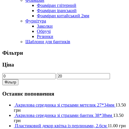
Фоаміран
Фоаміран глітерний
Фоаміран іранський
Фоаміран китайський 2мм
Фурнітура
Заколки
Обручі
Резинки
Шаблони для бантиків
Фільтри
Ціна
Фільтр
Останнє поповнення
Акрилова серединка зі стразами метелик 27*34мм
13.50
грн
Акрилова серединка зі стразами бантик 38*38мм
13.50
грн
Пластиковий декор квітка із перлинами, 2.6см
11.00
грн