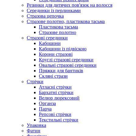
Резинки для дитячих пов'язок на волосся
Серединки із перлинками
Стразова цепочка
Стразове полотно, пластикова тасьма
Пластикова тасьма
Стразове полотно
Стразові серединки
Кабошони
Кабошони із підвіскою
Корони стразові
Круглі стразові серединки
Овальні стразові серединки
Пряжки для бантиків
Скляні стрази
Стрічки
Атласні стрічки
Бархатні стрічки
Велюр люрексовий
Органза
Парча
Репсові стрічки
Текстильні стрічки
Упаковка
Фатин