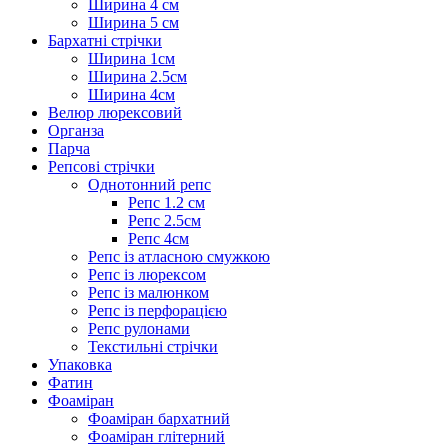
Ширина 4 см
Ширина 5 см
Бархатні стрічки
Ширина 1см
Ширина 2.5см
Ширина 4см
Велюр люрексовий
Органза
Парча
Репсові стрічки
Однотонний репс
Репс 1.2 см
Репс 2.5см
Репс 4см
Репс із атласною смужкою
Репс із люрексом
Репс із малюнком
Репс із перфорацією
Репс рулонами
Текстильні стрічки
Упаковка
Фатин
Фоаміран
Фоаміран бархатний
Фоаміран глітерний