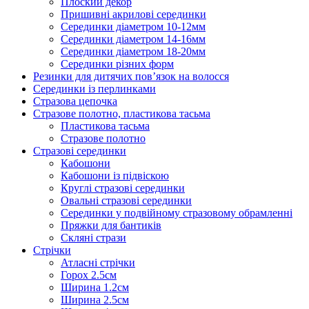
Плоский декор
Пришивні акрилові серединки
Серединки діаметром 10-12мм
Серединки діаметром 14-16мм
Серединки діаметром 18-20мм
Серединки різних форм
Резинки для дитячих пов’язок на волосся
Серединки із перлинками
Стразова цепочка
Стразове полотно, пластикова тасьма
Пластикова тасьма
Стразове полотно
Стразові серединки
Кабошони
Кабошони із підвіскою
Круглі стразові серединки
Овальні стразові серединки
Серединки у подвійному стразовому обрамленні
Пряжки для бантиків
Скляні стрази
Стрічки
Атласні стрічки
Горох 2.5см
Ширина 1.2см
Ширина 2.5см