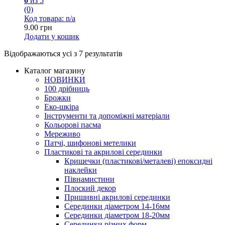
0
из 5
(0)
Код товара: n/a
9.00
грн
Додати у кошик
Відображаються усі з 7 результатів
Каталог магазину
НОВИНКИ
100 дрібниць
Брожки
Еко-шкіра
Інструменти та допоміжні матеріали
Кольорові пасма
Мереживо
Патчі, шифонові метелики
Пластикові та акрилові серединки
Кришечки (пластикові/металеві) епоксидні
наклейки
Півнамистини
Плоский декор
Пришивні акрилові серединки
Серединки діаметром 14-16мм
Серединки діаметром 18-20мм
Серединки різних форм