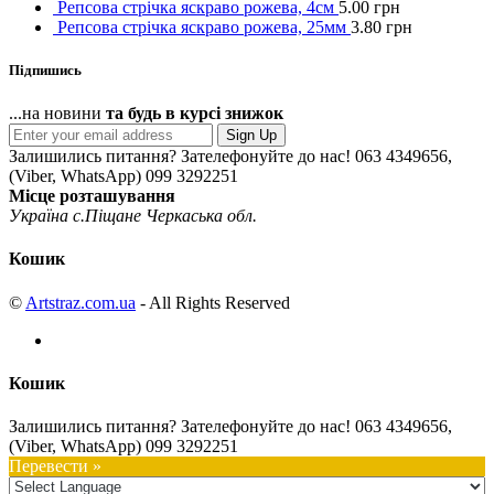
Репсова стрічка яскраво рожева, 4см
5.00
грн
Репсова стрічка яскраво рожева, 25мм
3.80
грн
Підпишись
...на новини
та будь в курсі знижок
Sign Up
Залишились питання? Зателефонуйте до нас!
063 4349656,
(Viber, WhatsApp) 099 3292251
Місце розташування
Україна с.Піщане Черкаська обл.
Кошик
©
Artstraz.com.ua
- All Rights Reserved
Кошик
Залишились питання? Зателефонуйте до нас!
063 4349656,
(Viber, WhatsApp) 099 3292251
Перевести »