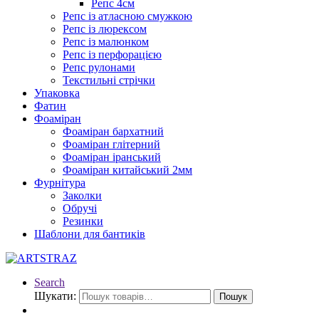
Репс 4см
Репс із атласною смужкою
Репс із люрексом
Репс із малюнком
Репс із перфорацією
Репс рулонами
Текстильні стрічки
Упаковка
Фатин
Фоаміран
Фоаміран бархатний
Фоаміран глітерний
Фоаміран іранський
Фоаміран китайський 2мм
Фурнітура
Заколки
Обручі
Резинки
Шаблони для бантиків
Search
Шукати:
Пошук