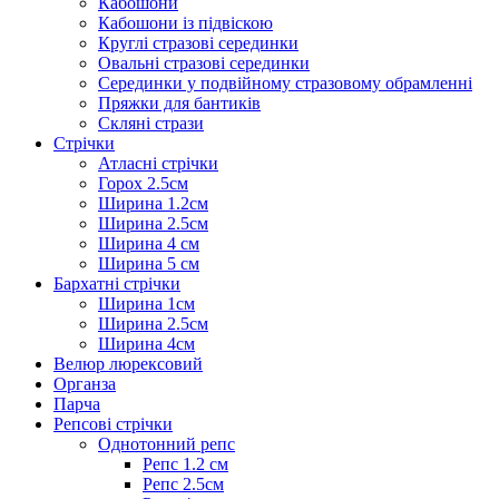
Кабошони
Кабошони із підвіскою
Круглі стразові серединки
Овальні стразові серединки
Серединки у подвійному стразовому обрамленні
Пряжки для бантиків
Скляні стрази
Стрічки
Атласні стрічки
Горох 2.5см
Ширина 1.2см
Ширина 2.5см
Ширина 4 см
Ширина 5 см
Бархатні стрічки
Ширина 1см
Ширина 2.5см
Ширина 4см
Велюр люрексовий
Органза
Парча
Репсові стрічки
Однотонний репс
Репс 1.2 см
Репс 2.5см