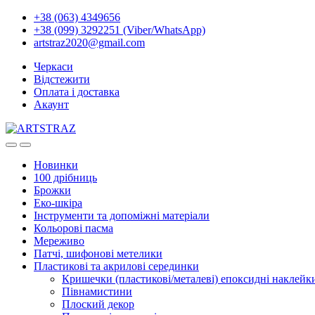
+38 (063) 4349656
+38 (099) 3292251 (Viber/WhatsApp)
artstraz2020@gmail.com
Черкаси
Відстежити
Оплата і доставка
Акаунт
Новинки
100 дрібниць
Брожки
Еко-шкіра
Інструменти та допоміжні матеріали
Кольорові пасма
Мереживо
Патчі, шифонові метелики
Пластикові та акрилові серединки
Кришечки (пластикові/металеві) епоксидні наклейк
Півнамистини
Плоский декор