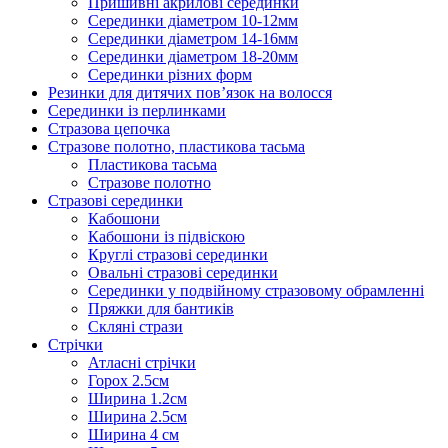
Пришивні акрилові серединки
Серединки діаметром 10-12мм
Серединки діаметром 14-16мм
Серединки діаметром 18-20мм
Серединки різних форм
Резинки для дитячих пов’язок на волосся
Серединки із перлинками
Стразова цепочка
Стразове полотно, пластикова тасьма
Пластикова тасьма
Стразове полотно
Стразові серединки
Кабошони
Кабошони із підвіскою
Круглі стразові серединки
Овальні стразові серединки
Серединки у подвійному стразовому обрамленні
Пряжки для бантиків
Скляні стрази
Стрічки
Атласні стрічки
Горох 2.5см
Ширина 1.2см
Ширина 2.5см
Ширина 4 см