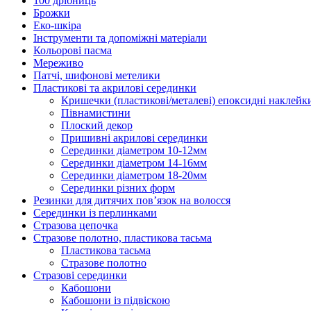
100 дрібниць
Брожки
Еко-шкіра
Інструменти та допоміжні матеріали
Кольорові пасма
Мереживо
Патчі, шифонові метелики
Пластикові та акрилові серединки
Кришечки (пластикові/металеві) епоксидні наклейк
Півнамистини
Плоский декор
Пришивні акрилові серединки
Серединки діаметром 10-12мм
Серединки діаметром 14-16мм
Серединки діаметром 18-20мм
Серединки різних форм
Резинки для дитячих пов’язок на волосся
Серединки із перлинками
Стразова цепочка
Стразове полотно, пластикова тасьма
Пластикова тасьма
Стразове полотно
Стразові серединки
Кабошони
Кабошони із підвіскою