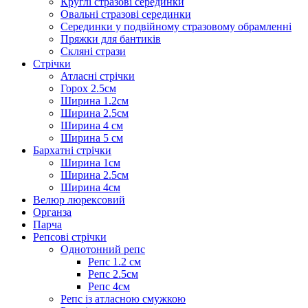
Круглі стразові серединки
Овальні стразові серединки
Серединки у подвійному стразовому обрамленні
Пряжки для бантиків
Скляні стрази
Стрічки
Атласні стрічки
Горох 2.5см
Ширина 1.2см
Ширина 2.5см
Ширина 4 см
Ширина 5 см
Бархатні стрічки
Ширина 1см
Ширина 2.5см
Ширина 4см
Велюр люрексовий
Органза
Парча
Репсові стрічки
Однотонний репс
Репс 1.2 см
Репс 2.5см
Репс 4см
Репс із атласною смужкою