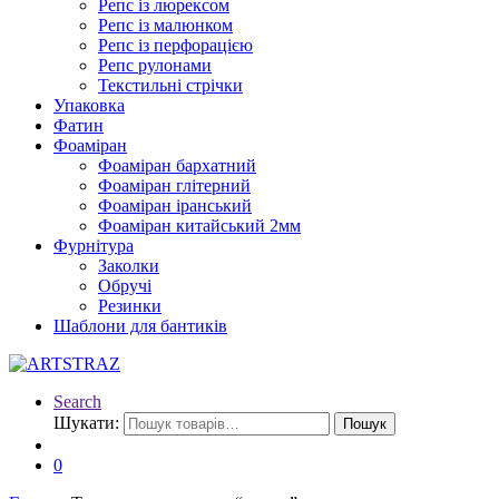
Репс із люрексом
Репс із малюнком
Репс із перфорацією
Репс рулонами
Текстильні стрічки
Упаковка
Фатин
Фоаміран
Фоаміран бархатний
Фоаміран глітерний
Фоаміран іранський
Фоаміран китайський 2мм
Фурнітура
Заколки
Обручі
Резинки
Шаблони для бантиків
Search
Шукати:
Пошук
0