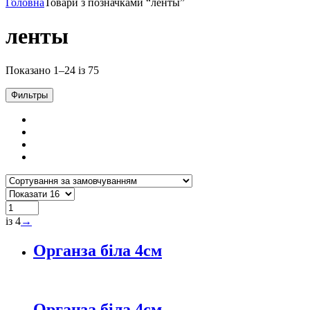
Головна
Товари з позначками “ленты”
ленты
Показано 1–24 із 75
Фильтры
із 4
→
Органза біла 4см
Органза біла 4см