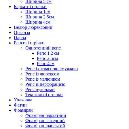
Ширина 5 см
Бархатні стрічки
Ширина 1см
Ширина 2.5см
Ширина 4см
Велюр люрексовий
Органза
Парча
Репсові стрічки
Однотонний репс
Репс 1.2 см
Репс 2.5см
Репс 4см
Репс із атласною смужкою
Репс із люрексом
Репс із малюнком
Репс із перфорацією
Репс рулонами
Текстильні стрічки
Упаковка
Фатин
Фоаміран
Фоаміран бархатний
Фоаміран глітерний
Фоаміран іранський