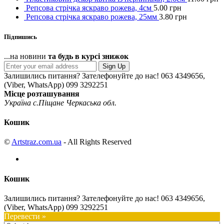
Репсова стрічка яскраво рожева, 4см
5.00
грн
Репсова стрічка яскраво рожева, 25мм
3.80
грн
Підпишись
...на новини
та будь в курсі знижок
Sign Up
Залишились питання? Зателефонуйте до нас!
063 4349656,
(Viber, WhatsApp) 099 3292251
Місце розташування
Україна с.Піщане Черкаська обл.
Кошик
©
Artstraz.com.ua
- All Rights Reserved
Кошик
Залишились питання? Зателефонуйте до нас!
063 4349656,
(Viber, WhatsApp) 099 3292251
Перевести »