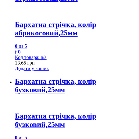
Бархатна стрічка, колір
абрикосовий,25мм
0
из 5
(0)
Код товара: n/a
13.65
грн
Додати у кошик
Бархатна стрічка, колір
бузковий,25мм
Бархатна стрічка, колір
бузковий,25мм
0
из 5