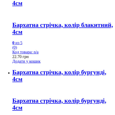
4см
Бархатна стрічка, колір блакитний,
4см
0
из 5
(0)
Код товара: n/a
22.70
грн
Додати у кошик
Бархатна стрічка, колір бургунді,
4см
Бархатна стрічка, колір бургунді,
4см