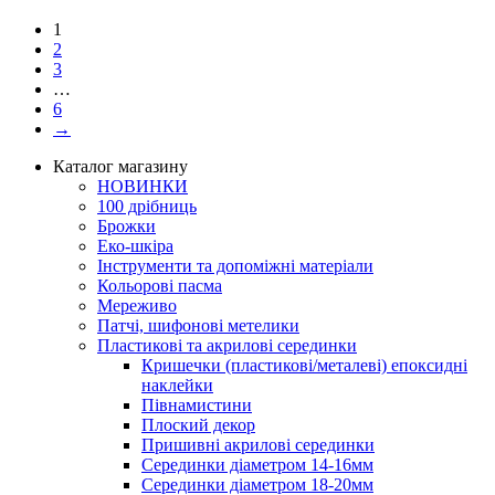
1
2
3
…
6
→
Каталог магазину
НОВИНКИ
100 дрібниць
Брожки
Еко-шкіра
Інструменти та допоміжні матеріали
Кольорові пасма
Мереживо
Патчі, шифонові метелики
Пластикові та акрилові серединки
Кришечки (пластикові/металеві) епоксидні
наклейки
Півнамистини
Плоский декор
Пришивні акрилові серединки
Серединки діаметром 14-16мм
Серединки діаметром 18-20мм