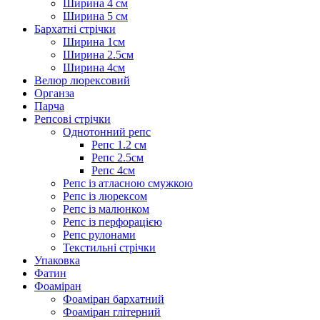
Ширина 4 см
Ширина 5 см
Бархатні стрічки
Ширина 1см
Ширина 2.5см
Ширина 4см
Велюр люрексовий
Органза
Парча
Репсові стрічки
Однотонний репс
Репс 1.2 см
Репс 2.5см
Репс 4см
Репс із атласною смужкою
Репс із люрексом
Репс із малюнком
Репс із перфорацією
Репс рулонами
Текстильні стрічки
Упаковка
Фатин
Фоаміран
Фоаміран бархатний
Фоаміран глітерний