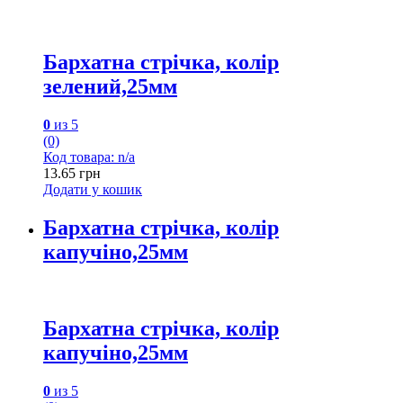
Бархатна стрічка, колір
зелений,25мм
0
из 5
(0)
Код товара: n/a
13.65
грн
Додати у кошик
Бархатна стрічка, колір
капучіно,25мм
Бархатна стрічка, колір
капучіно,25мм
0
из 5