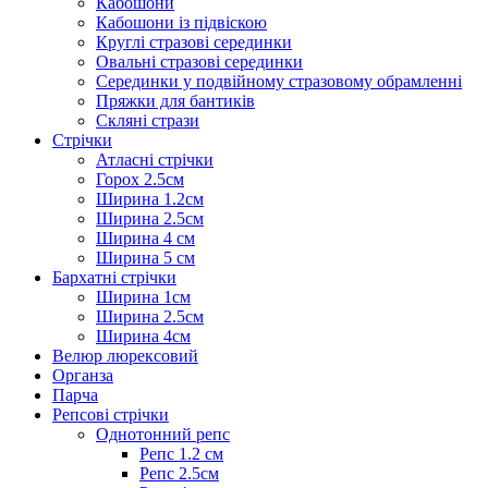
Кабошони
Кабошони із підвіскою
Круглі стразові серединки
Овальні стразові серединки
Серединки у подвійному стразовому обрамленні
Пряжки для бантиків
Скляні стрази
Стрічки
Атласні стрічки
Горох 2.5см
Ширина 1.2см
Ширина 2.5см
Ширина 4 см
Ширина 5 см
Бархатні стрічки
Ширина 1см
Ширина 2.5см
Ширина 4см
Велюр люрексовий
Органза
Парча
Репсові стрічки
Однотонний репс
Репс 1.2 см
Репс 2.5см