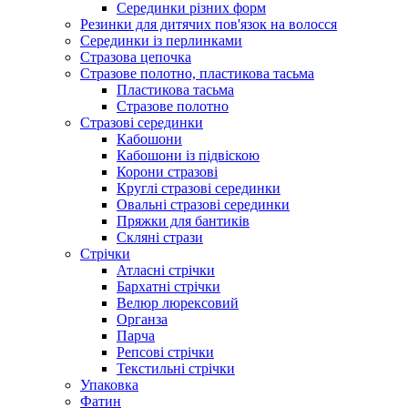
Серединки різних форм
Резинки для дитячих пов'язок на волосся
Серединки із перлинками
Стразова цепочка
Стразове полотно, пластикова тасьма
Пластикова тасьма
Стразове полотно
Стразові серединки
Кабошони
Кабошони із підвіскою
Корони стразові
Круглі стразові серединки
Овальні стразові серединки
Пряжки для бантиків
Скляні стрази
Стрічки
Атласні стрічки
Бархатні стрічки
Велюр люрексовий
Органза
Парча
Репсові стрічки
Текстильні стрічки
Упаковка
Фатин