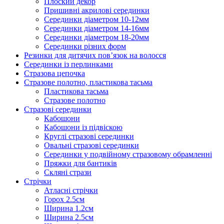
Плоский декор
Пришивні акрилові серединки
Серединки діаметром 10-12мм
Серединки діаметром 14-16мм
Серединки діаметром 18-20мм
Серединки різних форм
Резинки для дитячих пов’язок на волосся
Серединки із перлинками
Стразова цепочка
Стразове полотно, пластикова тасьма
Пластикова тасьма
Стразове полотно
Стразові серединки
Кабошони
Кабошони із підвіскою
Круглі стразові серединки
Овальні стразові серединки
Серединки у подвійному стразовому обрамленні
Пряжки для бантиків
Скляні стрази
Стрічки
Атласні стрічки
Горох 2.5см
Ширина 1.2см
Ширина 2.5см