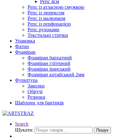
Репс 4см
Репс із атласною смужкою
Репс із люрексом
Репс із малюнком
Репс із перфорацією
Репс рулонами
Текстильні стрічки
Упаковка
Фатин
Фоаміран
Фоаміран бархатний
Фоаміран глітерний
Фоаміран іранський
Фоаміран китайський 2мм
Фурнітура
Заколки
Обручі
Резинки
Шаблони для бантиків
Search
Шукати:
Пошук