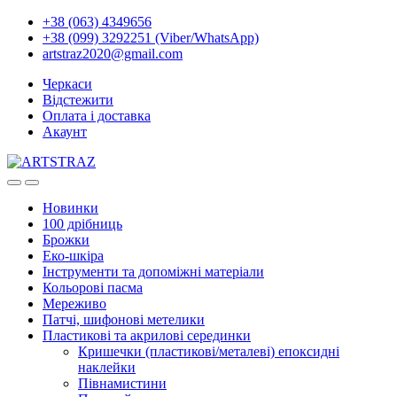
+38 (063) 4349656
+38 (099) 3292251 (Viber/WhatsApp)
artstraz2020@gmail.com
Черкаси
Відстежити
Оплата і доставка
Акаунт
Новинки
100 дрібниць
Брожки
Еко-шкіра
Інструменти та допоміжні матеріали
Кольорові пасма
Мереживо
Патчі, шифонові метелики
Пластикові та акрилові серединки
Кришечки (пластикові/металеві) епоксидні
наклейки
Півнамистини