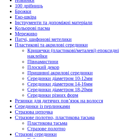
Новинки
100 дрібниць
Брожки
Еко-шкіра
Інструменти та допоміжні матеріали
Кольорові пасма
Мереживо
Патчі, шифонові метелики
Пластикові та акрилові серединки
Кришечки (пластикові/металеві) епоксидні
наклейки
Півнамистини
Плоский декор
Пришивні акрилові серединки
Серединки діаметром 10-12мм
Серединки діаметром 14-16мм
Серединки діаметром 18-20мм
Серединки різних форм
Резинки для дитячих пов’язок на волосся
Серединки із перлинками
Стразова цепочка
Стразове полотно, пластикова тасьма
Пластикова тасьма
Стразове полотно
Стразові серединки