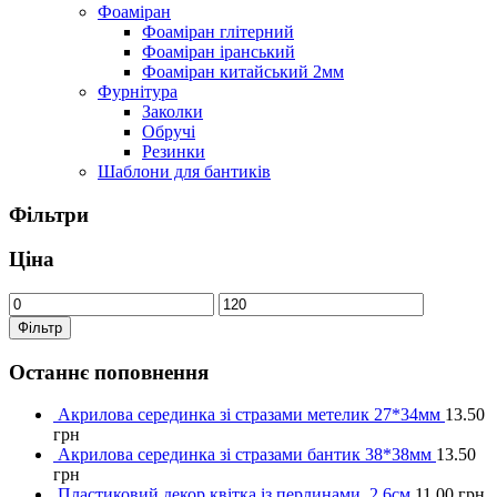
Фоаміран
Фоаміран глітерний
Фоаміран іранський
Фоаміран китайський 2мм
Фурнітура
Заколки
Обручі
Резинки
Шаблони для бантиків
Фільтри
Ціна
Фільтр
Останнє поповнення
Акрилова серединка зі стразами метелик 27*34мм
13.50
грн
Акрилова серединка зі стразами бантик 38*38мм
13.50
грн
Пластиковий декор квітка із перлинами, 2.6см
11.00
грн