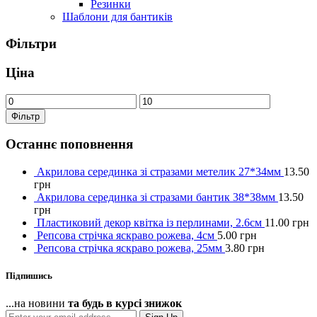
Резинки
Шаблони для бантиків
Фільтри
Ціна
Фільтр
Останнє поповнення
Акрилова серединка зі стразами метелик 27*34мм
13.50
грн
Акрилова серединка зі стразами бантик 38*38мм
13.50
грн
Пластиковий декор квітка із перлинами, 2.6см
11.00
грн
Репсова стрічка яскраво рожева, 4см
5.00
грн
Репсова стрічка яскраво рожева, 25мм
3.80
грн
Підпишись
...на новини
та будь в курсі знижок