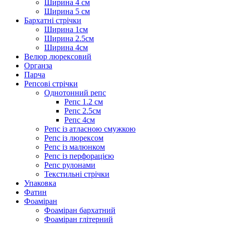
Ширина 4 см
Ширина 5 см
Бархатні стрічки
Ширина 1см
Ширина 2.5см
Ширина 4см
Велюр люрексовий
Органза
Парча
Репсові стрічки
Однотонний репс
Репс 1.2 см
Репс 2.5см
Репс 4см
Репс із атласною смужкою
Репс із люрексом
Репс із малюнком
Репс із перфорацією
Репс рулонами
Текстильні стрічки
Упаковка
Фатин
Фоаміран
Фоаміран бархатний
Фоаміран глітерний