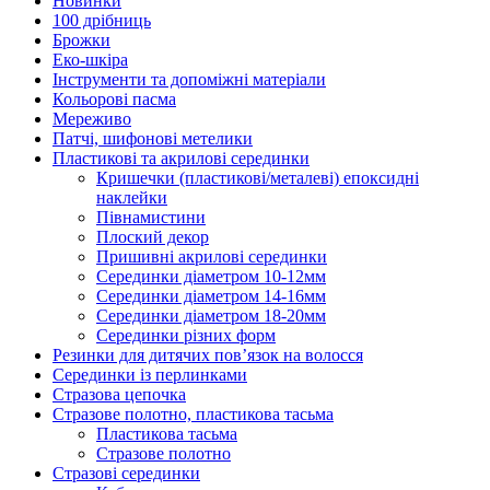
Новинки
100 дрібниць
Брожки
Еко-шкіра
Інструменти та допоміжні матеріали
Кольорові пасма
Мереживо
Патчі, шифонові метелики
Пластикові та акрилові серединки
Кришечки (пластикові/металеві) епоксидні
наклейки
Півнамистини
Плоский декор
Пришивні акрилові серединки
Серединки діаметром 10-12мм
Серединки діаметром 14-16мм
Серединки діаметром 18-20мм
Серединки різних форм
Резинки для дитячих пов’язок на волосся
Серединки із перлинками
Стразова цепочка
Стразове полотно, пластикова тасьма
Пластикова тасьма
Стразове полотно
Стразові серединки