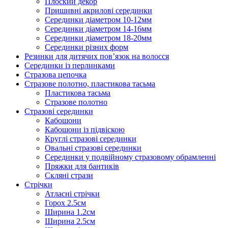
Плоский декор
Пришивні акрилові серединки
Серединки діаметром 10-12мм
Серединки діаметром 14-16мм
Серединки діаметром 18-20мм
Серединки різних форм
Резинки для дитячих пов’язок на волосся
Серединки із перлинками
Стразова цепочка
Стразове полотно, пластикова тасьма
Пластикова тасьма
Стразове полотно
Стразові серединки
Кабошони
Кабошони із підвіскою
Круглі стразові серединки
Овальні стразові серединки
Серединки у подвійному стразовому обрамленні
Пряжки для бантиків
Скляні стрази
Стрічки
Атласні стрічки
Горох 2.5см
Ширина 1.2см
Ширина 2.5см