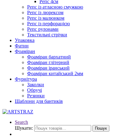
Репс 4см
Репс із атласною смужкою
Репс із люрексом
Репс із малюнком
Репс із перфорацією
Репс рулонами
Текстильні стрічки
Упаковка
Фатин
Фоаміран
Фоаміран бархатний
Фоаміран глітерний
Фоаміран іранський
Фоаміран китайський 2мм
Фурнітура
Заколки
Обручі
Резинки
Шаблони для бантиків
Search
Шукати:
Пошук