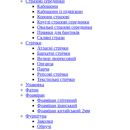
Стразові серединки
Кабошони
Кабошони із підвіскою
Корони стразові
Круглі стразові серединки
Овальні стразові серединки
Пряжки для бантиків
Скляні стрази
Стрічки
Атласні стрічки
Бархатні стрічки
Велюр люрексовий
Органза
Парча
Репсові стрічки
Текстильні стрічки
Упаковка
Фатин
Фоаміран
Фоаміран глітерний
Фоаміран іранський
Фоаміран китайський 2мм
Фурнітура
Заколки
Обручі