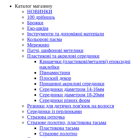
Каталог магазину
НОВИНКИ
100 дрібниць
Брожки
Еко-шкіра
Інструменти та допоміжні матеріали
Кольорові пасма
Мереживо
Патчі, шифонові метелики
Пластикові та акрилові серединки
Кришечки (пластикові/металеві) епоксидні
наклейки
Півнамистини
Плоский декор
Пришивні акрилові серединки
Серединки діаметром 14-16мм
Серединки діаметром 18-20мм
Серединки різних форм
Резинки для дитячих пов'язок на волосся
Серединки із перлинками
Стразова цепочка
Стразове полотно, пластикова тасьма
Пластикова тасьма
Стразове полотно