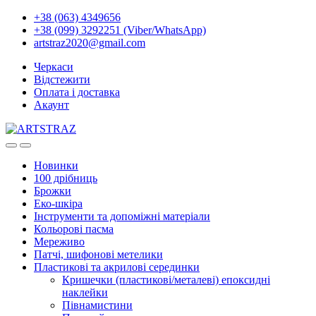
+38 (063) 4349656
+38 (099) 3292251 (Viber/WhatsApp)
artstraz2020@gmail.com
Черкаси
Відстежити
Оплата і доставка
Акаунт
Новинки
100 дрібниць
Брожки
Еко-шкіра
Інструменти та допоміжні матеріали
Кольорові пасма
Мереживо
Патчі, шифонові метелики
Пластикові та акрилові серединки
Кришечки (пластикові/металеві) епоксидні
наклейки
Півнамистини