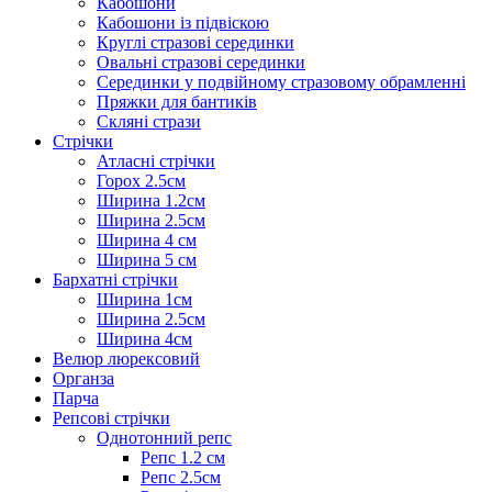
Кабошони
Кабошони із підвіскою
Круглі стразові серединки
Овальні стразові серединки
Серединки у подвійному стразовому обрамленні
Пряжки для бантиків
Скляні стрази
Стрічки
Атласні стрічки
Горох 2.5см
Ширина 1.2см
Ширина 2.5см
Ширина 4 см
Ширина 5 см
Бархатні стрічки
Ширина 1см
Ширина 2.5см
Ширина 4см
Велюр люрексовий
Органза
Парча
Репсові стрічки
Однотонний репс
Репс 1.2 см
Репс 2.5см