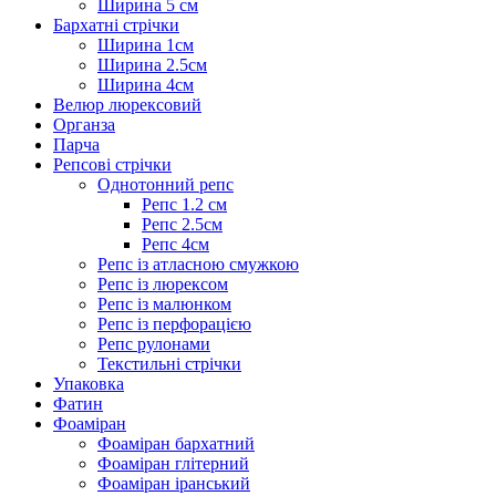
Ширина 5 см
Бархатні стрічки
Ширина 1см
Ширина 2.5см
Ширина 4см
Велюр люрексовий
Органза
Парча
Репсові стрічки
Однотонний репс
Репс 1.2 см
Репс 2.5см
Репс 4см
Репс із атласною смужкою
Репс із люрексом
Репс із малюнком
Репс із перфорацією
Репс рулонами
Текстильні стрічки
Упаковка
Фатин
Фоаміран
Фоаміран бархатний
Фоаміран глітерний
Фоаміран іранський