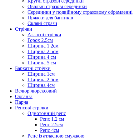
Круглі стразові серединки
Овальні стразові серединки
Серединки у подвійному стразовому обрамленні
Пряжки для бантиків
Скляні стрази
Стрічки
Атласні стрічки
Горох 2.5см
Ширина 1.2см
Ширина 2.5см
Ширина 4 см
Ширина 5 см
Бархатні стрічки
Ширина 1см
Ширина 2.5см
Ширина 4см
Велюр люрексовий
Органза
Парча
Репсові стрічки
Однотонний репс
Репс 1.2 см
Репс 2.5см
Репс 4см
Репс із атласною смужкою