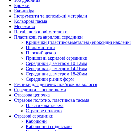
100 дрібниць
Брожки
Еко-шкіра
Інструменти та допоміжні матеріали
Кольорові пасма
Мереживо
Патчі, шифонові метелики
Пластикові та акрилові серединки
Кришечки (пластикові/металеві) епоксидні наклейк
Півнамистини
Плоский декор
Пришивні акрилові серединки
Серединки діаметром 10-12мм
Серединки діаметром 14-16мм
Серединки діаметром 18-20мм
Серединки різних форм
Резинки для дитячих пов’язок на волосся
Серединки із перлинками
Стразова цепочка
Стразове полотно, пластикова тасьма
Пластикова тасьма
Стразове полотно
Стразові серединки
Кабошони
Кабошони із підвіскою