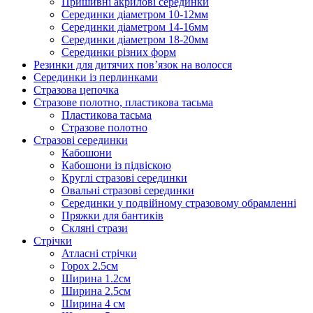
Пришивні акрилові серединки
Серединки діаметром 10-12мм
Серединки діаметром 14-16мм
Серединки діаметром 18-20мм
Серединки різних форм
Резинки для дитячих пов’язок на волосся
Серединки із перлинками
Стразова цепочка
Стразове полотно, пластикова тасьма
Пластикова тасьма
Стразове полотно
Стразові серединки
Кабошони
Кабошони із підвіскою
Круглі стразові серединки
Овальні стразові серединки
Серединки у подвійному стразовому обрамленні
Пряжки для бантиків
Скляні стрази
Стрічки
Атласні стрічки
Горох 2.5см
Ширина 1.2см
Ширина 2.5см
Ширина 4 см