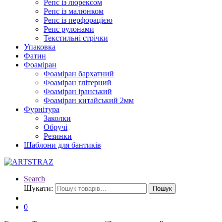
Репс із люрексом
Репс із малюнком
Репс із перфорацією
Репс рулонами
Текстильні стрічки
Упаковка
Фатин
Фоаміран
Фоаміран бархатний
Фоаміран глітерний
Фоаміран іранський
Фоаміран китайський 2мм
Фурнітура
Заколки
Обручі
Резинки
Шаблони для бантиків
Search
Шукати:
Пошук
0