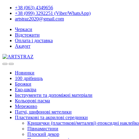
+38 (063) 4349656
+38 (099) 3292251 (Viber/WhatsApp)
artstraz2020@gmail.com
Черкаси
Відстежити
Оплата і доставка
Акаунт
Новинки
100 дрібниць
Брожки
Еко-шкіра
Інструменти та допоміжні матеріали
Кольорові пасма
Мереживо
Патчі, шифонові метелики
Пластикові та акрилові серединки
Кришечки (пластикові/металеві) епоксидні наклейк
Півнамистини
Плоский декор