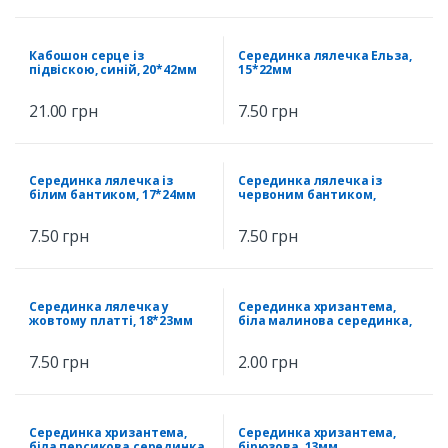
Кабошон серце із
Серединка лялечка Ельза,
підвіскою, синій, 20*42мм
15*22мм
21.00
грн
7.50
грн
Серединка лялечка із
Серединка лялечка із
білим бантиком, 17*24мм
червоним бантиком,
13*24мм
7.50
грн
7.50
грн
Серединка лялечка у
Серединка хризантема,
жовтому платті, 18*23мм
біла малинова серединка,
13мм
7.50
грн
2.00
грн
Серединка хризантема,
Серединка хризантема,
біла персикова серединка,
бірюзова, 13мм