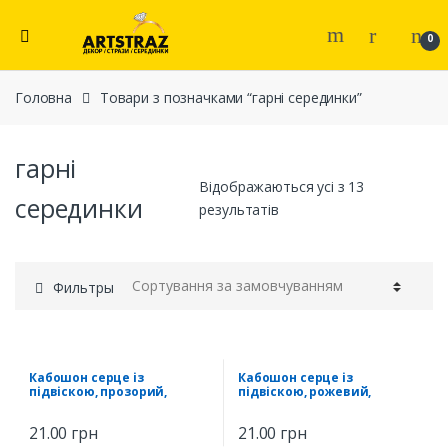
0
Головна
Товари з позначками “гарні серединки”
гарні
Відображаються усі з 13
серединки
результатів
Фильтры
Кабошон серце із
Кабошон серце із
підвіскою, прозорий,
підвіскою, рожевий,
20*42мм
20*42мм
21.00
грн
21.00
грн