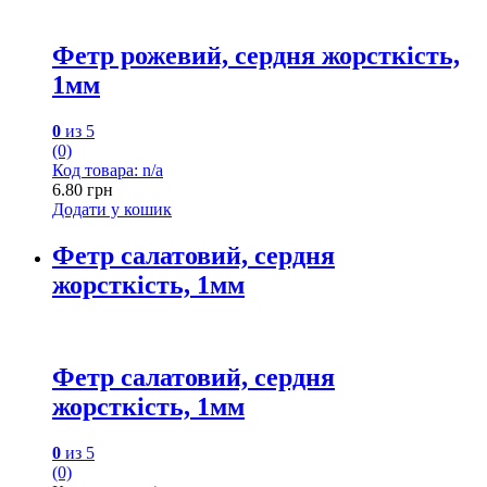
Фетр рожевий, сердня жорсткість,
1мм
0
из 5
(0)
Код товара: n/a
6.80
грн
Додати у кошик
Фетр салатовий, сердня
жорсткість, 1мм
Фетр салатовий, сердня
жорсткість, 1мм
0
из 5
(0)