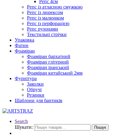
Репс 4см
Репс із атласною смужкою
Репс із люрексом
Репс із малюнком
Репс із перфорацією
Репс рулонами
Текстильні стрічки
Упаковка
Фатин
Фоаміран
Фоаміран бархатний
Фоаміран глітерний
Фоаміран іранський
Фоаміран китайський 2мм
Фурнітура
Заколки
Обручі
Резинки
Шаблони для бантиків
Search
Шукати:
Пошук