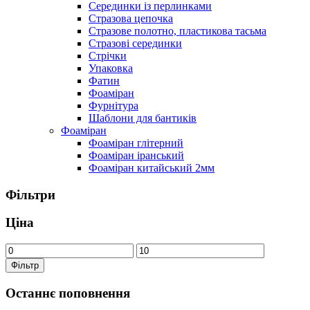
Серединки із перлинками
Стразова цепочка
Стразове полотно, пластикова тасьма
Стразові серединки
Стрічки
Упаковка
Фатин
Фоаміран
Фурнітура
Шаблони для бантиків
Фоаміран
Фоаміран глітерний
Фоаміран іранський
Фоаміран китайський 2мм
Фільтри
Ціна
Фільтр
Останнє поповнення