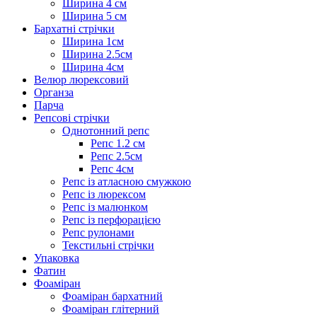
Ширина 4 см
Ширина 5 см
Бархатні стрічки
Ширина 1см
Ширина 2.5см
Ширина 4см
Велюр люрексовий
Органза
Парча
Репсові стрічки
Однотонний репс
Репс 1.2 см
Репс 2.5см
Репс 4см
Репс із атласною смужкою
Репс із люрексом
Репс із малюнком
Репс із перфорацією
Репс рулонами
Текстильні стрічки
Упаковка
Фатин
Фоаміран
Фоаміран бархатний
Фоаміран глітерний