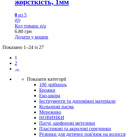
жорсткість, 1мм
0
из 5
(0)
Код товара: n/a
6.80
грн
Додати у кошик
Показано 1–24 із 27
1
2
→
Показати категорії
100 дрібниць
Брожки
Еко-шкіра
Інструменти та допоміжні матеріали
Кольорові пасма
Мереживо
НОВИНКИ
Патчі, шифонові метелики
Пластикові та акрилові серединки
Резинки для дитячих пов'язок на волосся