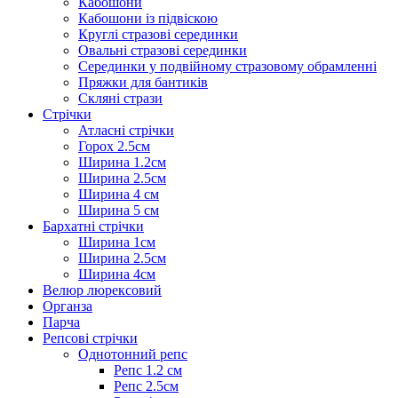
Кабошони
Кабошони із підвіскою
Круглі стразові серединки
Овальні стразові серединки
Серединки у подвійному стразовому обрамленні
Пряжки для бантиків
Скляні стрази
Стрічки
Атласні стрічки
Горох 2.5см
Ширина 1.2см
Ширина 2.5см
Ширина 4 см
Ширина 5 см
Бархатні стрічки
Ширина 1см
Ширина 2.5см
Ширина 4см
Велюр люрексовий
Органза
Парча
Репсові стрічки
Однотонний репс
Репс 1.2 см
Репс 2.5см