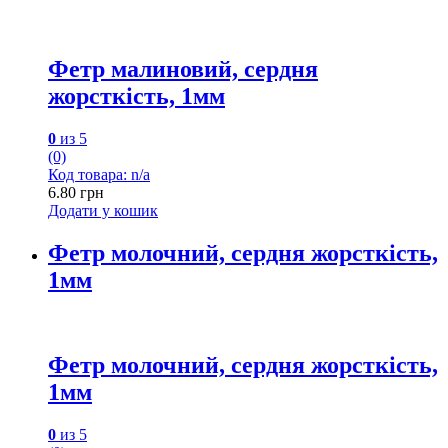
Фетр малиновий, сердня
жорсткість, 1мм
0
из 5
(0)
Код товара: n/a
6.80
грн
Додати у кошик
Фетр молочний, сердня жорсткість,
1мм
Фетр молочний, сердня жорсткість,
1мм
0
из 5