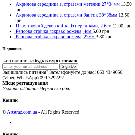
Акрилова серединка зі стразами метелик 27*34мм
13.50
грн
Акрилова серединка зі стразами бантик 38*38мм
13.50
грн
Пластиковий декор квітка із перлинами, 2.6см
11.00
грн
Репсова стрічка яскраво рожева, 4см
5.00
грн
Репсова стрічка яскраво рожева, 25мм
3.80
грн
Підпишись
...на новини
та будь в курсі знижок
Sign Up
Залишились питання? Зателефонуйте до нас!
063 4349656,
(Viber, WhatsApp) 099 3292251
Місце розташування
Україна с.Піщане Черкаська обл.
Кошик
©
Artstraz.com.ua
- All Rights Reserved
Кошик