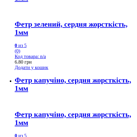
Фетр зелений, сердня жорсткість,
1мм
0
из 5
(0)
Код товара: n/a
6.80
грн
Додати у кошик
Фетр капучіно, сердня жорсткість,
1мм
Фетр капучіно, сердня жорсткість,
1мм
0
из 5