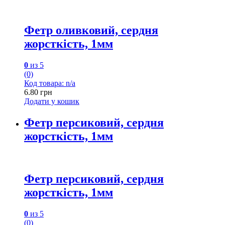
Фетр оливковий, сердня
жорсткість, 1мм
0
из 5
(0)
Код товара: n/a
6.80
грн
Додати у кошик
Фетр персиковий, сердня
жорсткість, 1мм
Фетр персиковий, сердня
жорсткість, 1мм
0
из 5
(0)