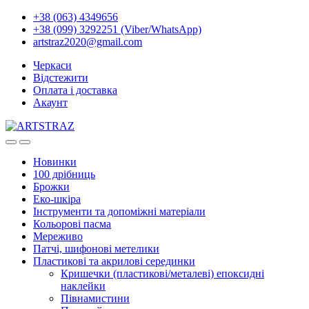
+38 (063) 4349656
+38 (099) 3292251 (Viber/WhatsApp)
artstraz2020@gmail.com
Черкаси
Відстежити
Оплата і доставка
Акаунт
Новинки
100 дрібниць
Брожки
Еко-шкіра
Інструменти та допоміжні матеріали
Кольорові пасма
Мереживо
Патчі, шифонові метелики
Пластикові та акрилові серединки
Кришечки (пластикові/металеві) епоксидні
наклейки
Півнамистини