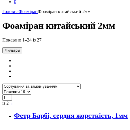
0
Головна
Фоаміран
Фоаміран китайський 2мм
Фоаміран китайський 2мм
Показано 1–24 із 27
Фильтры
із 2
→
Фетр Барбі, сердня жорсткість, 1мм