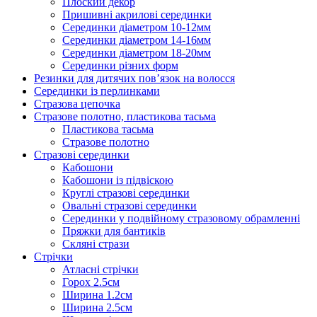
Плоский декор
Пришивні акрилові серединки
Серединки діаметром 10-12мм
Серединки діаметром 14-16мм
Серединки діаметром 18-20мм
Серединки різних форм
Резинки для дитячих пов’язок на волосся
Серединки із перлинками
Стразова цепочка
Стразове полотно, пластикова тасьма
Пластикова тасьма
Стразове полотно
Стразові серединки
Кабошони
Кабошони із підвіскою
Круглі стразові серединки
Овальні стразові серединки
Серединки у подвійному стразовому обрамленні
Пряжки для бантиків
Скляні стрази
Стрічки
Атласні стрічки
Горох 2.5см
Ширина 1.2см
Ширина 2.5см