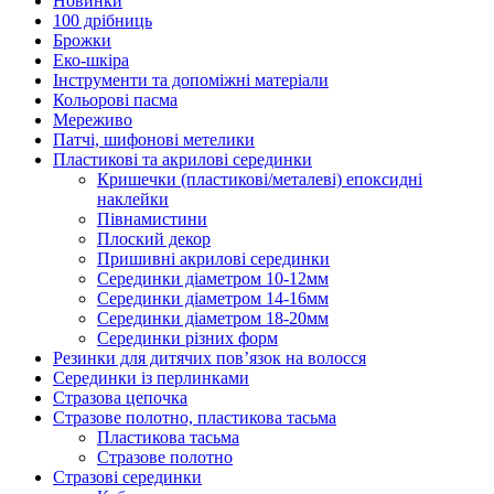
Новинки
100 дрібниць
Брожки
Еко-шкіра
Інструменти та допоміжні матеріали
Кольорові пасма
Мереживо
Патчі, шифонові метелики
Пластикові та акрилові серединки
Кришечки (пластикові/металеві) епоксидні
наклейки
Півнамистини
Плоский декор
Пришивні акрилові серединки
Серединки діаметром 10-12мм
Серединки діаметром 14-16мм
Серединки діаметром 18-20мм
Серединки різних форм
Резинки для дитячих пов’язок на волосся
Серединки із перлинками
Стразова цепочка
Стразове полотно, пластикова тасьма
Пластикова тасьма
Стразове полотно
Стразові серединки