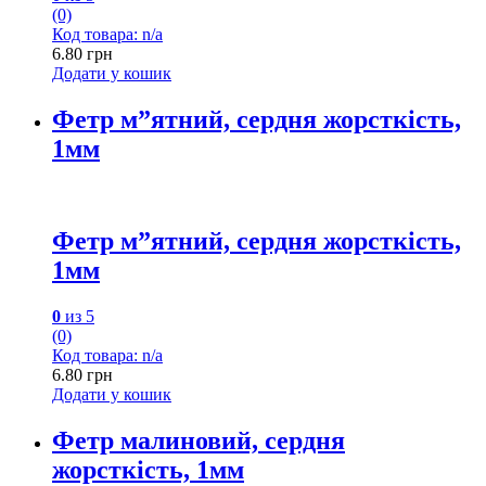
(0)
Код товара: n/a
6.80
грн
Додати у кошик
Фетр м”ятний, сердня жорсткість,
1мм
Фетр м”ятний, сердня жорсткість,
1мм
0
из 5
(0)
Код товара: n/a
6.80
грн
Додати у кошик
Фетр малиновий, сердня
жорсткість, 1мм