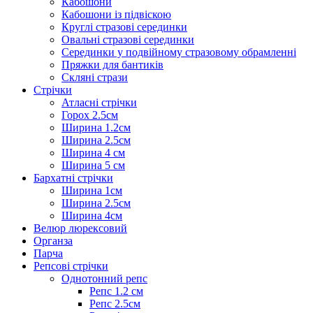
Кабошони
Кабошони із підвіскою
Круглі стразові серединки
Овальні стразові серединки
Серединки у подвійному стразовому обрамленні
Пряжки для бантиків
Скляні стрази
Стрічки
Атласні стрічки
Горох 2.5см
Ширина 1.2см
Ширина 2.5см
Ширина 4 см
Ширина 5 см
Бархатні стрічки
Ширина 1см
Ширина 2.5см
Ширина 4см
Велюр люрексовий
Органза
Парча
Репсові стрічки
Однотонний репс
Репс 1.2 см
Репс 2.5см