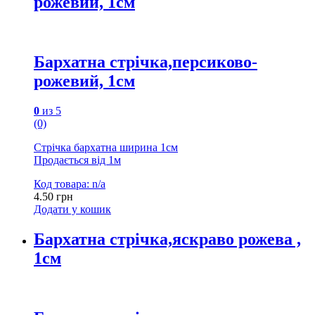
рожевий, 1см
Бархатна стрічка,персиково-
рожевий, 1см
0
из 5
(0)
Стрічка бархатна ширина 1см
Продається від 1м
Код товара: n/a
4.50
грн
Додати у кошик
Бархатна стрічка,яскраво рожева ,
1см