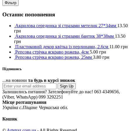
Фільтр
Останнє поповнення
Акрилова серединка зі стразами метелик 27*34мм
13.50
грн
Акрилова серединка зі стразами бантик 38*38мм
13.50
грн
Пластиковий декор квітка із перлинами, 2.6см
11.00
грн
Репсова стрічка яскраво рожева, 4см
5.00
грн
Репсова стрічка яскраво рожева, 25мм
3.80
грн
Підпишись
...на новини
та будь в курсі знижок
Sign Up
Залишились питання? Зателефонуйте до нас!
063 4349656,
(Viber, WhatsApp) 099 3292251
Місце розташування
Україна с.Піщане Черкаська обл.
Кошик
©
Artstraz.com.ua
- All Rights Reserved