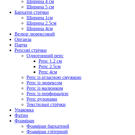
Ширина 4 см
Ширина 5 см
Бархатні стрічки
Ширина 1см
Ширина 2.5см
Ширина 4см
Велюр люрексовий
Органза
Парча
Репсові стрічки
Однотонний репс
Репс 1.2 см
Репс 2.5см
Репс 4см
Репс із атласною смужкою
Репс із люрексом
Репс із малюнком
Репс із перфорацією
Репс рулонами
Текстильні стрічки
Упаковка
Фатин
Фоаміран
Фоаміран бархатний
Фоаміран глітерний