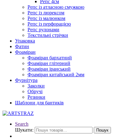
Репс 4см
Репс із атласною смужкою
Репс із люрексом
Репс із малюнком
Репс із перфорацією
Репс рулонами
Текстильні стрічки
Упаковка
Фатин
Фоаміран
Фоаміран бархатний
Фоаміран глітерний
Фоаміран іранський
Фоаміран китайський 2мм
Фурнітура
Заколки
Обручі
Резинки
Шаблони для бантиків
Search
Шукати:
Пошук