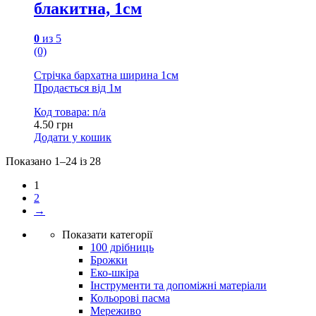
блакитна, 1см
0
из 5
(0)
Стрічка бархатна ширина 1см
Продається від 1м
Код товара: n/a
4.50
грн
Додати у кошик
Показано 1–24 із 28
1
2
→
Показати категорії
100 дрібниць
Брожки
Еко-шкіра
Інструменти та допоміжні матеріали
Кольорові пасма
Мереживо