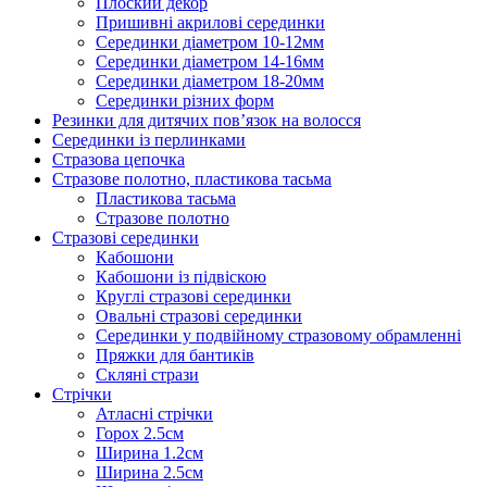
Плоский декор
Пришивні акрилові серединки
Серединки діаметром 10-12мм
Серединки діаметром 14-16мм
Серединки діаметром 18-20мм
Серединки різних форм
Резинки для дитячих пов’язок на волосся
Серединки із перлинками
Стразова цепочка
Стразове полотно, пластикова тасьма
Пластикова тасьма
Стразове полотно
Стразові серединки
Кабошони
Кабошони із підвіскою
Круглі стразові серединки
Овальні стразові серединки
Серединки у подвійному стразовому обрамленні
Пряжки для бантиків
Скляні стрази
Стрічки
Атласні стрічки
Горох 2.5см
Ширина 1.2см
Ширина 2.5см