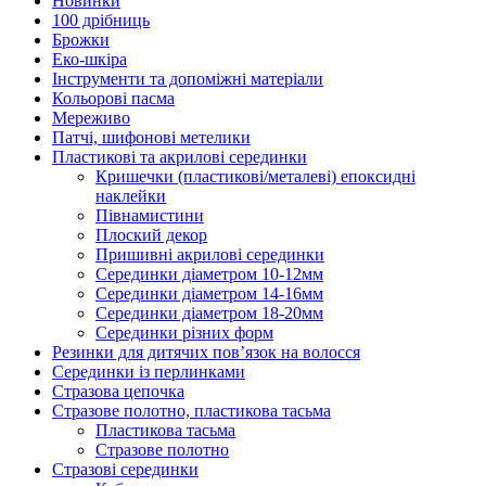
Новинки
100 дрібниць
Брожки
Еко-шкіра
Інструменти та допоміжні матеріали
Кольорові пасма
Мереживо
Патчі, шифонові метелики
Пластикові та акрилові серединки
Кришечки (пластикові/металеві) епоксидні
наклейки
Півнамистини
Плоский декор
Пришивні акрилові серединки
Серединки діаметром 10-12мм
Серединки діаметром 14-16мм
Серединки діаметром 18-20мм
Серединки різних форм
Резинки для дитячих пов’язок на волосся
Серединки із перлинками
Стразова цепочка
Стразове полотно, пластикова тасьма
Пластикова тасьма
Стразове полотно
Стразові серединки