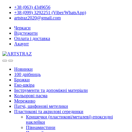
+38 (063) 4349656
+38 (099) 3292251 (Viber/WhatsApp)
artstraz2020@gmail.com
Черкаси
Відстежити
Оплата і доставка
Акаунт
Новинки
100 дрібниць
Брожки
Еко-шкіра
Інструменти та допоміжні матеріали
Кольорові пасма
Мереживо
Патчі, шифонові метелики
Пластикові та акрилові серединки
Кришечки (пластикові/металеві) епоксидні
наклейки
Півнамистини