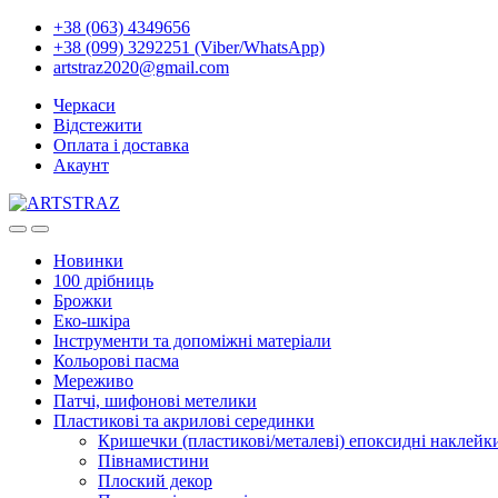
+38 (063) 4349656
+38 (099) 3292251 (Viber/WhatsApp)
artstraz2020@gmail.com
Черкаси
Відстежити
Оплата і доставка
Акаунт
Новинки
100 дрібниць
Брожки
Еко-шкіра
Інструменти та допоміжні матеріали
Кольорові пасма
Мереживо
Патчі, шифонові метелики
Пластикові та акрилові серединки
Кришечки (пластикові/металеві) епоксидні наклейк
Півнамистини
Плоский декор