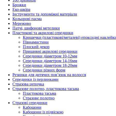
100 дрібниць
Брожки
Еко-шкіра
Інструменти та допоміжні матеріали
Кольорові пасма
Мереживо
Патчі, шифонові метелики
Пластикові та акрилові серединки
Кришечки (пластикові/металеві) епоксидні наклейк
Півнамистини
Плоский декор
Пришивні акрилові серединки
Серединки діаметром 10-12мм
Серединки діаметром 14-16мм
Серединки діаметром 18-20мм
Серединки різних форм
Резинки для дитячих пов’язок на волосся
Серединки із перлинками
Стразова цепочка
Стразове полотно, пластикова тасьма
Пластикова тасьма
Стразове полотно
Стразові серединки
Кабошони
Кабошони із підвіскою