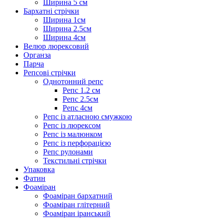
Ширина 5 см
Бархатні стрічки
Ширина 1см
Ширина 2.5см
Ширина 4см
Велюр люрексовий
Органза
Парча
Репсові стрічки
Однотонний репс
Репс 1.2 см
Репс 2.5см
Репс 4см
Репс із атласною смужкою
Репс із люрексом
Репс із малюнком
Репс із перфорацією
Репс рулонами
Текстильні стрічки
Упаковка
Фатин
Фоаміран
Фоаміран бархатний
Фоаміран глітерний
Фоаміран іранський