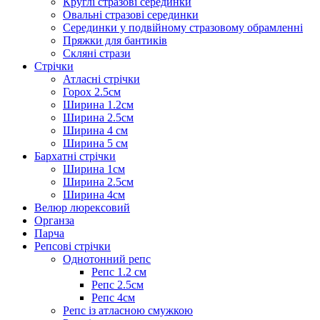
Круглі стразові серединки
Овальні стразові серединки
Серединки у подвійному стразовому обрамленні
Пряжки для бантиків
Скляні стрази
Стрічки
Атласні стрічки
Горох 2.5см
Ширина 1.2см
Ширина 2.5см
Ширина 4 см
Ширина 5 см
Бархатні стрічки
Ширина 1см
Ширина 2.5см
Ширина 4см
Велюр люрексовий
Органза
Парча
Репсові стрічки
Однотонний репс
Репс 1.2 см
Репс 2.5см
Репс 4см
Репс із атласною смужкою