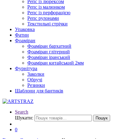
Репс із люрексом
Репс із малюнком
Репс із перфорацією
Репс рулонами
Текстильні стрічки
Упаковка
Фатин
Фоаміран
Фоаміран бархатний
Фоаміран глітерний
Фоаміран іранський
Фоаміран китайський 2мм
Фурнітура
Заколки
Обручі
Резинки
Шаблони для бантиків
Search
Шукати:
Пошук
0