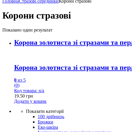
Головна
Стразові серединки
Корони стразові
Корони стразові
Показано один результат
Корона золотиста зі стразами та пе
Корона золотиста зі стразами та пе
0
из 5
(0)
Код товара: n/a
19.50
грн
Додати у кошик
Показати категорії
100 дрібниць
Брожки
Еко-шкіра