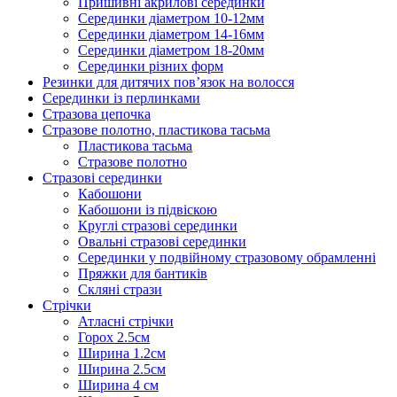
Пришивні акрилові серединки
Серединки діаметром 10-12мм
Серединки діаметром 14-16мм
Серединки діаметром 18-20мм
Серединки різних форм
Резинки для дитячих пов’язок на волосся
Серединки із перлинками
Стразова цепочка
Стразове полотно, пластикова тасьма
Пластикова тасьма
Стразове полотно
Стразові серединки
Кабошони
Кабошони із підвіскою
Круглі стразові серединки
Овальні стразові серединки
Серединки у подвійному стразовому обрамленні
Пряжки для бантиків
Скляні стрази
Стрічки
Атласні стрічки
Горох 2.5см
Ширина 1.2см
Ширина 2.5см
Ширина 4 см